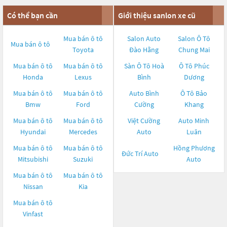
Có thể bạn cần
Giới thiệu sanlon xe cũ
Mua bán ô tô
Salon Auto
Salon Ô Tô
Mua bán ô tô
Toyota
Đào Hằng
Chung Mai
Mua bán ô tô
Mua bán ô tô
Sàn Ô Tô Hoà
Ô Tô Phúc
Honda
Lexus
Bình
Dương
Mua bán ô tô
Mua bán ô tô
Auto Bình
Ô Tô Bảo
Bmw
Ford
Cường
Khang
Mua bán ô tô
Mua bán ô tô
Việt Cường
Auto Minh
Hyundai
Mercedes
Auto
Luân
Mua bán ô tô
Mua bán ô tô
Hồng Phương
Đức Trí Auto
Mitsubishi
Suzuki
Auto
Mua bán ô tô
Mua bán ô tô
Nissan
Kia
Mua bán ô tô
Vinfast