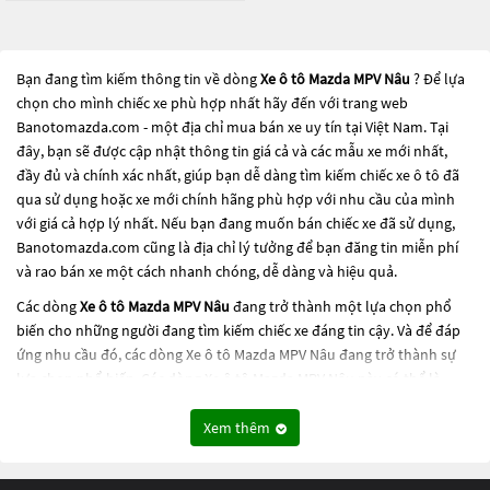
Bạn đang tìm kiếm thông tin về dòng
Xe ô tô Mazda MPV Nâu
? Để lựa
chọn cho mình chiếc xe phù hợp nhất hãy đến với trang web
Banotomazda.com - một địa chỉ mua bán xe uy tín tại Việt Nam. Tại
đây, bạn sẽ được cập nhật thông tin giá cả và các mẫu xe mới nhất,
đầy đủ và chính xác nhất, giúp bạn dễ dàng tìm kiếm chiếc xe ô tô đã
qua sử dụng hoặc xe mới chính hãng phù hợp với nhu cầu của mình
với giá cả hợp lý nhất. Nếu bạn đang muốn bán chiếc xe đã sử dụng,
Banotomazda.com cũng là địa chỉ lý tưởng để bạn đăng tin miễn phí
và rao bán xe một cách nhanh chóng, dễ dàng và hiệu quả.
Các dòng
Xe ô tô Mazda MPV Nâu
đang trở thành một lựa chọn phổ
biến cho những người đang tìm kiếm chiếc xe đáng tin cậy. Và để đáp
ứng nhu cầu đó, các dòng
Xe ô tô Mazda MPV Nâu
đang trở thành sự
lựa chọn phổ biến. Các dòng
Xe ô tô Mazda MPV Nâu
này có thể là
những dòng xe đời cũ đã được nâng cấp, hoặc là các dòng xe mới với
thiết kế hiện đại và công nghệ tiên tiến. Các dòng
Xe ô tô Mazda MPV
Xem thêm
Nâu
này đều được kiểm tra và bảo dưỡng kỹ lưỡng để đảm bảo chất
lượng và hiệu suất tốt nhất. Nếu bạn đang tìm kiếm một chiếc xe, hãy