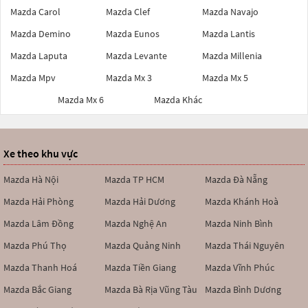
Mazda Carol
Mazda Clef
Mazda Navajo
Mazda Demino
Mazda Eunos
Mazda Lantis
Mazda Laputa
Mazda Levante
Mazda Millenia
Mazda Mpv
Mazda Mx 3
Mazda Mx 5
Mazda Mx 6
Mazda Khác
Xe theo khu vực
Mazda Hà Nội
Mazda TP HCM
Mazda Đà Nẵng
Mazda Hải Phòng
Mazda Hải Dương
Mazda Khánh Hoà
Mazda Lâm Đồng
Mazda Nghệ An
Mazda Ninh Bình
Mazda Phú Thọ
Mazda Quảng Ninh
Mazda Thái Nguyên
Mazda Thanh Hoá
Mazda Tiền Giang
Mazda Vĩnh Phúc
Mazda Bắc Giang
Mazda Bà Rịa Vũng Tàu
Mazda Bình Dương