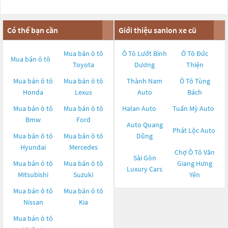
Có thể bạn cần
Giới thiệu sanlon xe cũ
Mua bán ô tô
Ô Tô Lướt Bình
Ô Tô Đức
Mua bán ô tô
Toyota
Dương
Thiện
Mua bán ô tô
Mua bán ô tô
Thành Nam
Ô Tô Tùng
Honda
Lexus
Auto
Bách
Mua bán ô tô
Mua bán ô tô
Halan Auto
Tuấn Mỳ Auto
Bmw
Ford
Auto Quang
Phát Lộc Auto
Mua bán ô tô
Mua bán ô tô
Dũng
Hyundai
Mercedes
Chợ Ô Tô Văn
Sài Gòn
Mua bán ô tô
Mua bán ô tô
Giang Hưng
Luxury Cars
Mitsubishi
Suzuki
Yên
Mua bán ô tô
Mua bán ô tô
Nissan
Kia
Mua bán ô tô