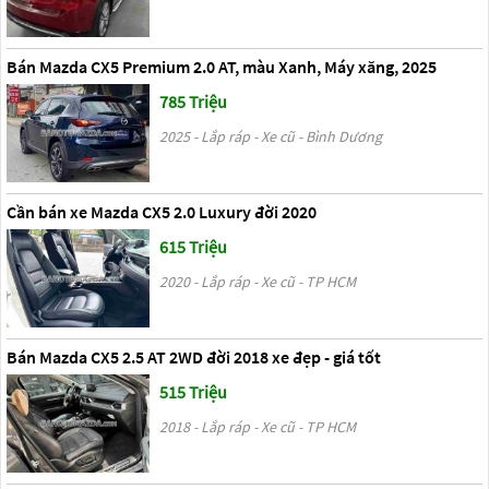
Bán Mazda CX5 Premium 2.0 AT, màu Xanh, Máy xăng, 2025
785 Triệu
2025 - Lắp ráp - Xe cũ - Bình Dương
Cần bán xe Mazda CX5 2.0 Luxury đời 2020
615 Triệu
2020 - Lắp ráp - Xe cũ - TP HCM
Bán Mazda CX5 2.5 AT 2WD đời 2018 xe đẹp - giá tốt
515 Triệu
2018 - Lắp ráp - Xe cũ - TP HCM