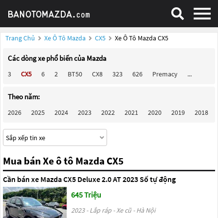
Trang Chủ
Xe Ô Tô Mazda
CX5
Xe Ô Tô Mazda CX5
Các dòng xe phổ biến của Mazda
3
CX5
6
2
BT50
CX8
323
626
Premacy
...
Theo năm:
2026
2025
2024
2023
2022
2021
2020
2019
2018
Mua bán Xe ô tô Mazda CX5
Cần bán xe Mazda CX5 Deluxe 2.0 AT 2023 Số tự động
645 Triệu
2023 - Lắp ráp - Xe cũ - Hà Nội