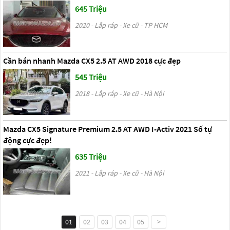
645 Triệu
2020 - Lắp ráp - Xe cũ - TP HCM
Cần bán nhanh Mazda CX5 2.5 AT AWD 2018 cực đẹp
545 Triệu
2018 - Lắp ráp - Xe cũ - Hà Nội
Mazda CX5 Signature Premium 2.5 AT AWD I-Activ 2021 Số tự
động cực đẹp!
635 Triệu
2021 - Lắp ráp - Xe cũ - Hà Nội
01
02
03
04
05
>