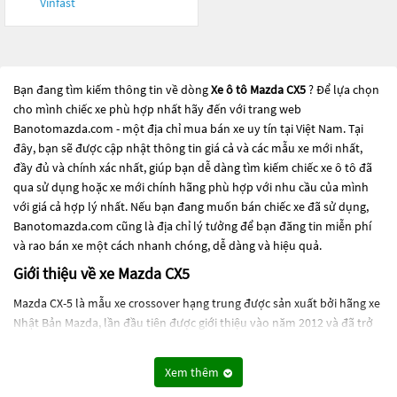
Vinfast
Bạn đang tìm kiếm thông tin về dòng
Xe ô tô Mazda CX5
? Để lựa chọn
cho mình chiếc xe phù hợp nhất hãy đến với trang web
Banotomazda.com - một địa chỉ mua bán xe uy tín tại Việt Nam. Tại
đây, bạn sẽ được cập nhật thông tin giá cả và các mẫu xe mới nhất,
đầy đủ và chính xác nhất, giúp bạn dễ dàng tìm kiếm chiếc xe ô tô đã
qua sử dụng hoặc xe mới chính hãng phù hợp với nhu cầu của mình
với giá cả hợp lý nhất. Nếu bạn đang muốn bán chiếc xe đã sử dụng,
Banotomazda.com cũng là địa chỉ lý tưởng để bạn đăng tin miễn phí
và rao bán xe một cách nhanh chóng, dễ dàng và hiệu quả.
Giới thiệu về xe Mazda CX5
Mazda CX-5 là mẫu xe crossover hạng trung được sản xuất bởi hãng xe
Nhật Bản Mazda, lần đầu tiên được giới thiệu vào năm 2012 và đã trở
thành một trong những mẫu xe bán chạy nhất của hãng Mazda. Mazda
CX-5 được sản xuất tại Nhật Bản, Trung Quốc, Mexico và Thái Lan.
Xem thêm
Thiết kế của Mazda CX-5 rất thu hút, đầy cá tính và thể thao. Xe có kích