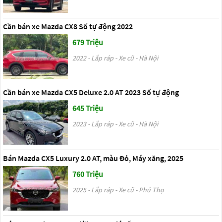
Cần bán xe Mazda CX8 Số tự động 2022
679 Triệu
2022 - Lắp ráp - Xe cũ - Hà Nội
Cần bán xe Mazda CX5 Deluxe 2.0 AT 2023 Số tự động
645 Triệu
2023 - Lắp ráp - Xe cũ - Hà Nội
Bán Mazda CX5 Luxury 2.0 AT, màu Đỏ, Máy xăng, 2025
760 Triệu
2025 - Lắp ráp - Xe cũ - Phú Thọ