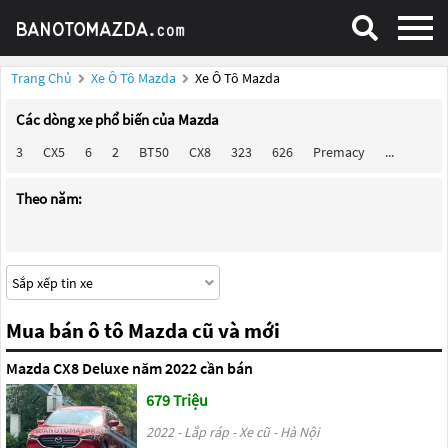
Trang Chủ
Xe Ô Tô Mazda
Xe Ô Tô Mazda
Các dòng xe phổ biến của Mazda
3
CX5
6
2
BT50
CX8
323
626
Premacy
...
Theo năm:
Mua bán ô tô Mazda cũ và mới
Mazda CX8 Deluxe năm 2022 cần bán
679 Triệu
2022 - Lắp ráp - Xe cũ - Hà Nội