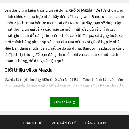
Bạn đang tìm kiếm thông tin về dòng
Xe ô tô Mazda
? Để lựa chọn cho
mình chiếc xe phù hợp nhất hãy đến với trang web Banotomazda.com
- một địa chỉ mua bán xe uy tín tại Việt Nam. Tại đây, bạn sẽ được cập
nhật thông tin giá cả và các mẫu xe mới nhất, đầy đủ và chính xác
nhất, giúp bạn dễ dàng tìm kiếm chiếc xe ô tô đã qua sử dụng hoặc xe
mới chính hãng phù hợp với nhu cầu của mình với giá cả hợp lý nhất.
Nếu bạn đang muốn bán chiếc xe đã sử dụng, Banotomazda.com cũng
là địa chỉ lý tưởng để bạn đăng tin miễn phí và rao bán xe một cách
nhanh chóng, dễ dàng và hiệu quả.
Giới thiệu về xe Mazda
Mazda là một thương hiệu ô tô của Nhật Bản, được thành lập vào năm
1920. Mazda đã sản xuất nhiều dòng xe khác nhau, từ xe hạng nhẹ đến
xe hạng sang, và được biết đến với thiết kế độc đáo và hiệu suất đáng
chú ý.
Xem thêm
Mazda có những dòng xe như:
- Mazda2 (hay còn gọi là Demio ở một số thị trường) là mẫu xe
TRANG CHỦ
MUA BÁN Ô TÔ
ĐĂNG TIN XE
hatchback hạng nhỏ được sản xuất từ năm 1996. Xe được đánh giá là