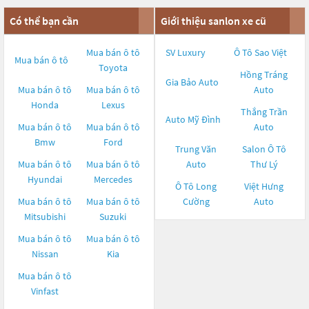
Có thể bạn cần
Giới thiệu sanlon xe cũ
Mua bán ô tô
SV Luxury
Ô Tô Sao Việt
Mua bán ô tô
Toyota
Hồng Tráng
Gia Bảo Auto
Mua bán ô tô
Mua bán ô tô
Auto
Honda
Lexus
Thắng Trần
Auto Mỹ Đình
Mua bán ô tô
Mua bán ô tô
Auto
Bmw
Ford
Trung Văn
Salon Ô Tô
Mua bán ô tô
Mua bán ô tô
Auto
Thư Lý
Hyundai
Mercedes
Ô Tô Long
Việt Hưng
Mua bán ô tô
Mua bán ô tô
Cường
Auto
Mitsubishi
Suzuki
Mua bán ô tô
Mua bán ô tô
Nissan
Kia
Mua bán ô tô
Vinfast