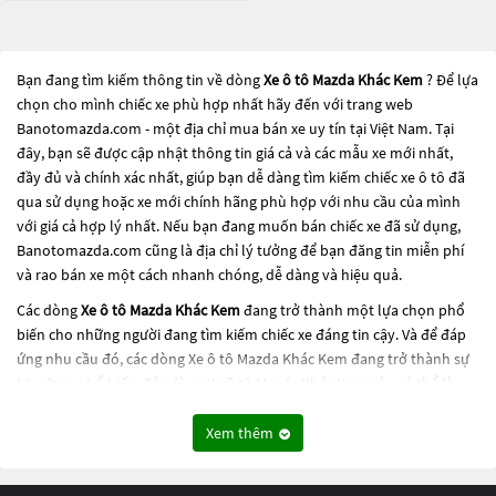
Bạn đang tìm kiếm thông tin về dòng
Xe ô tô Mazda Khác Kem
? Để lựa
chọn cho mình chiếc xe phù hợp nhất hãy đến với trang web
Banotomazda.com - một địa chỉ mua bán xe uy tín tại Việt Nam. Tại
đây, bạn sẽ được cập nhật thông tin giá cả và các mẫu xe mới nhất,
đầy đủ và chính xác nhất, giúp bạn dễ dàng tìm kiếm chiếc xe ô tô đã
qua sử dụng hoặc xe mới chính hãng phù hợp với nhu cầu của mình
với giá cả hợp lý nhất. Nếu bạn đang muốn bán chiếc xe đã sử dụng,
Banotomazda.com cũng là địa chỉ lý tưởng để bạn đăng tin miễn phí
và rao bán xe một cách nhanh chóng, dễ dàng và hiệu quả.
Các dòng
Xe ô tô Mazda Khác Kem
đang trở thành một lựa chọn phổ
biến cho những người đang tìm kiếm chiếc xe đáng tin cậy. Và để đáp
ứng nhu cầu đó, các dòng
Xe ô tô Mazda Khác Kem
đang trở thành sự
lựa chọn phổ biến. Các dòng
Xe ô tô Mazda Khác Kem
này có thể là
những dòng xe đời cũ đã được nâng cấp, hoặc là các dòng xe mới với
thiết kế hiện đại và công nghệ tiên tiến. Các dòng
Xe ô tô Mazda Khác
Xem thêm
Kem
này đều được kiểm tra và bảo dưỡng kỹ lưỡng để đảm bảo chất
lượng và hiệu suất tốt nhất. Nếu bạn đang tìm kiếm một chiếc xe, hãy