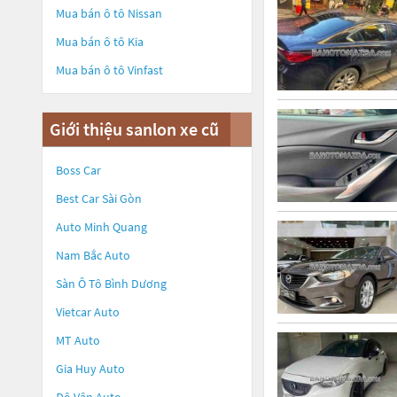
Mua bán ô tô
Nissan
Mua bán ô tô
Kia
Mua bán ô tô
Vinfast
Giới thiệu sanlon xe cũ
Boss Car
Best Car Sài Gòn
Auto Minh Quang
Nam Bắc Auto
Sàn Ô Tô Bình Dương
Vietcar Auto
MT Auto
Gia Huy Auto