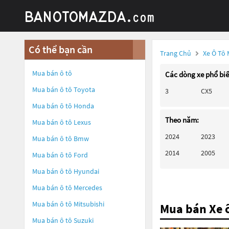
Có thể bạn cần
Trang Chủ
Xe Ô Tô
Mua bán ô tô
Các dòng xe phổ bi
Mua bán ô tô
Toyota
3
CX5
Mua bán ô tô
Honda
Theo năm:
Mua bán ô tô
Lexus
2024
2023
Mua bán ô tô
Bmw
2014
2005
Mua bán ô tô
Ford
Mua bán ô tô
Hyundai
Mua bán ô tô
Mercedes
Mua bán ô tô
Mitsubishi
Mua bán Xe 
Mua bán ô tô
Suzuki