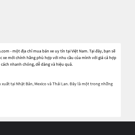
m - một địa chỉ mua bán xe uy tín tại Việt Nam. Tại đây, bạn sẽ
ặc xe mới chính hãng phù hợp với nhu cầu của mình với giá cả hợp
t cách nhanh chóng, dễ dàng và hiệu quả.
 xuất tại Nhật Bản, Mexico và Thái Lan. Đây là một trong những
ED đặc trưng ở phía trước, cùng với dải đèn hậu dài và tạo điểm
ệ SkyActiv giúp tăng hiệu suất vận hành và tiết kiệm nhiên liệu.
g điều hòa tự động, hệ thống phanh ABS và hệ thống ổn định chống