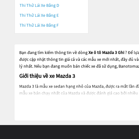
Thi Thử Lái Xe Bằng D
Thi Thử Lái Xe Bằng E
Thi Thử Lái Xe Bằng F
Bạn đang tìm kiếm thông tin về dòng
Xe ô tô Mazda 3 Ghi
? Để lự
được cập nhật thông tin giá cả và các mẫu xe mới nhất, đầy đủ v
lý nhất. Nếu bạn đang muốn bán chiếc xe đã sử dụng, Banotomazd
Giới thiệu về xe Mazda 3
Mazda 3 là mẫu xe sedan hạng nhỏ của Mazda, được ra mắt lần đầu
mẫu xe bán chạy nhất của Mazda và được đánh giá cao bởi nhiều
Thiết kế của Mazda 3 có tính thể thao và đầy cá tính, với đường n
nhấn ở phía sau.
Mazda 3 có nhiều phiên bản với động cơ khác nhau, từ động cơ xăn
Ngoài ra, Mazda 3 còn được trang bị nhiều tính năng tiện ích nh
trượt.