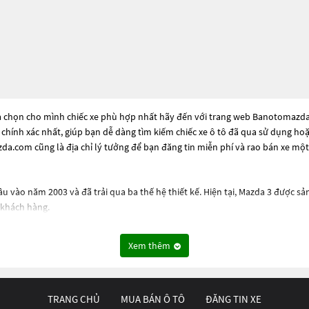
a chọn cho mình chiếc xe phù hợp nhất hãy đến với trang web Banotomazda.co
à chính xác nhất, giúp bạn dễ dàng tìm kiếm chiếc xe ô tô đã qua sử dụng ho
a.com cũng là địa chỉ lý tưởng để bạn đăng tin miễn phí và rao bán xe mộ
 vào năm 2003 và đã trải qua ba thế hệ thiết kế. Hiện tại, Mazda 3 được sản
 khách hàng.
ét cứng cáp và sắc sảo. Điểm nhấn của thiết kế là lưới tản nhiệt lớn và đèn L
Xem thêm
g 1.5L, 2.0L đến động cơ diesel 1.8L và 2.2L. Động cơ được trang bị công ngh
ư hệ thống giải trí với màn hình cảm ứng, hệ thống âm thanh Bose, hệ thốn
TRANG CHỦ
MUA BÁN Ô TÔ
ĐĂNG TIN XE