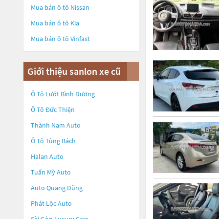
Mua bán ô tô
Nissan
Mua bán ô tô
Kia
Mua bán ô tô
Vinfast
Giới thiệu sanlon xe cũ
Ô Tô Lướt Bình Dương
Ô Tô Đức Thiện
Thành Nam Auto
Ô Tô Tùng Bách
Halan Auto
Tuấn Mỳ Auto
Auto Quang Dũng
Phát Lộc Auto