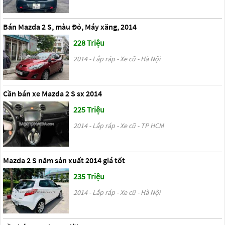
Bán Mazda 2 S, màu Đỏ, Máy xăng, 2014
228 Triệu
2014 - Lắp ráp - Xe cũ - Hà Nội
Cần bán xe Mazda 2 S sx 2014
225 Triệu
2014 - Lắp ráp - Xe cũ - TP HCM
Mazda 2 S năm sản xuất 2014 giá tốt
235 Triệu
2014 - Lắp ráp - Xe cũ - Hà Nội