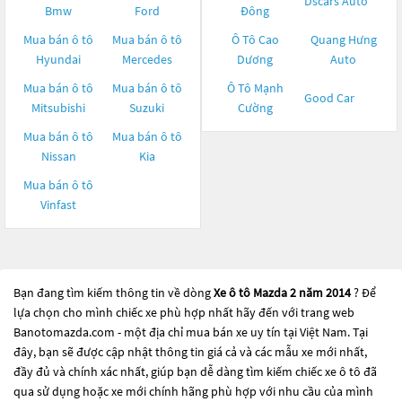
Dscars Auto
Bmw
Ford
Đông
Mua bán ô tô
Mua bán ô tô
Ô Tô Cao
Quang Hưng
Hyundai
Mercedes
Dương
Auto
Mua bán ô tô
Mua bán ô tô
Ô Tô Mạnh
Good Car
Mitsubishi
Suzuki
Cường
Mua bán ô tô
Mua bán ô tô
Nissan
Kia
Mua bán ô tô
Vinfast
Bạn đang tìm kiếm thông tin về dòng
Xe ô tô Mazda 2 năm 2014
? Để
lựa chọn cho mình chiếc xe phù hợp nhất hãy đến với trang web
Banotomazda.com - một địa chỉ mua bán xe uy tín tại Việt Nam. Tại
đây, bạn sẽ được cập nhật thông tin giá cả và các mẫu xe mới nhất,
đầy đủ và chính xác nhất, giúp bạn dễ dàng tìm kiếm chiếc xe ô tô đã
qua sử dụng hoặc xe mới chính hãng phù hợp với nhu cầu của mình