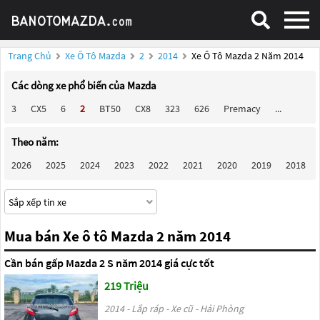
Trang Chủ
Xe Ô Tô Mazda
2
2014
Xe Ô Tô Mazda 2 Năm 2014
Các dòng xe phổ biến của Mazda
3
CX5
6
2
BT50
CX8
323
626
Premacy
...
Theo năm:
2026
2025
2024
2023
2022
2021
2020
2019
2018
Mua bán Xe ô tô Mazda 2 năm 2014
Cần bán gấp Mazda 2 S năm 2014 giá cực tốt
219 Triệu
2014 - Lắp ráp - Xe cũ - Hải Phòng