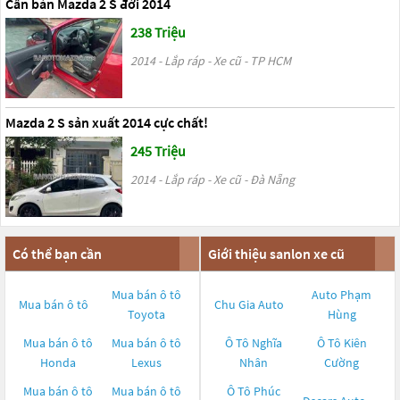
Cần bán Mazda 2 S đời 2014
238 Triệu
2014 - Lắp ráp - Xe cũ - TP HCM
Mazda 2 S sản xuất 2014 cực chất!
245 Triệu
2014 - Lắp ráp - Xe cũ - Đà Nẵng
Có thể bạn cần
Giới thiệu sanlon xe cũ
Mua bán ô tô
Auto Phạm
Mua bán ô tô
Chu Gia Auto
Toyota
Hùng
Mua bán ô tô
Mua bán ô tô
Ô Tô Nghĩa
Ô Tô Kiên
Honda
Lexus
Nhân
Cường
Mua bán ô tô
Mua bán ô tô
Ô Tô Phúc