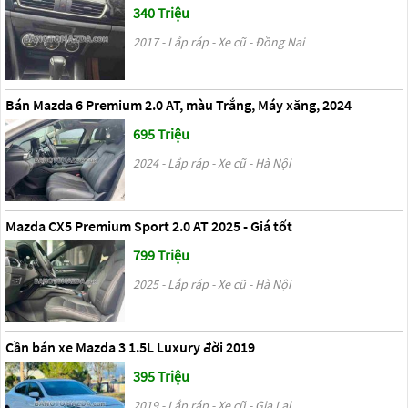
340 Triệu
2017 - Lắp ráp - Xe cũ - Đồng Nai
Bán Mazda 6 Premium 2.0 AT, màu Trắng, Máy xăng, 2024
695 Triệu
2024 - Lắp ráp - Xe cũ - Hà Nội
Mazda CX5 Premium Sport 2.0 AT 2025 - Giá tốt
799 Triệu
2025 - Lắp ráp - Xe cũ - Hà Nội
Cần bán xe Mazda 3 1.5L Luxury đời 2019
395 Triệu
2019 - Lắp ráp - Xe cũ - Gia Lai