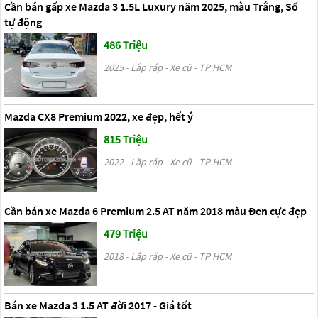
Cần bán gấp xe Mazda 3 1.5L Luxury năm 2025, màu Trắng, Số
tự động
486 Triệu
2025 - Lắp ráp - Xe cũ - TP HCM
Mazda CX8 Premium 2022, xe đẹp, hết ý
815 Triệu
2022 - Lắp ráp - Xe cũ - TP HCM
Cần bán xe Mazda 6 Premium 2.5 AT năm 2018 màu Đen cực đẹp
479 Triệu
2018 - Lắp ráp - Xe cũ - TP HCM
Bán xe Mazda 3 1.5 AT đời 2017 - Giá tốt