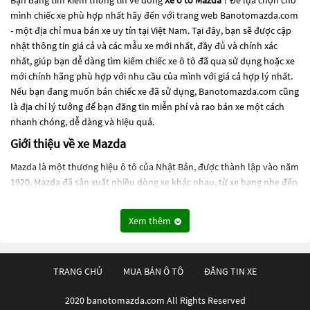
Bạn đang tìm kiếm thông tin về dòng
Xe ô tô Mazda
? Để lựa chọn cho
mình chiếc xe phù hợp nhất hãy đến với trang web Banotomazda.com
- một địa chỉ mua bán xe uy tín tại Việt Nam. Tại đây, bạn sẽ được cập
nhật thông tin giá cả và các mẫu xe mới nhất, đầy đủ và chính xác
nhất, giúp bạn dễ dàng tìm kiếm chiếc xe ô tô đã qua sử dụng hoặc xe
mới chính hãng phù hợp với nhu cầu của mình với giá cả hợp lý nhất.
Nếu bạn đang muốn bán chiếc xe đã sử dụng, Banotomazda.com cũng
là địa chỉ lý tưởng để bạn đăng tin miễn phí và rao bán xe một cách
nhanh chóng, dễ dàng và hiệu quả.
Giới thiệu về xe Mazda
Mazda là một thương hiệu ô tô của Nhật Bản, được thành lập vào năm
1920. Mazda đã sản xuất nhiều dòng xe khác nhau, từ xe hạng nhẹ đến
xe hạng sang, và được biết đến với thiết kế độc đáo và hiệu suất đáng
chú ý.
Xem thêm
Mazda có những dòng xe như:
- Mazda2 (hay còn gọi là Demio ở một số thị trường) là mẫu xe
TRANG CHỦ
MUA BÁN Ô TÔ
ĐĂNG TIN XE
hatchback hạng nhỏ được sản xuất từ năm 1996. Xe được đánh giá là
rất tiết kiệm nhiên liệu và có thiết kế thể thao.
2020 banotomazda.com All Rights Reserved
- Mazda3 là mẫu xe sedan hạng trung và xe hatchback cỡ nhỏ được