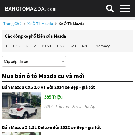
Trang Chủ
Xe Ô Tô Mazda
Xe Ô Tô Mazda
Các dòng xe phổ biến của Mazda
3
CX5
6
2
BT50
CX8
323
626
Premacy
...
Mua bán ô tô Mazda cũ và mới
Bán Mazda CX5 2.0 AT đời 2014 xe đẹp - giá tốt
385 Triệu
2014 - Lắp ráp - Xe cũ - Hà Nội
Bán Mazda 3 1.5L Deluxe đời 2022 xe đẹp - giá tốt