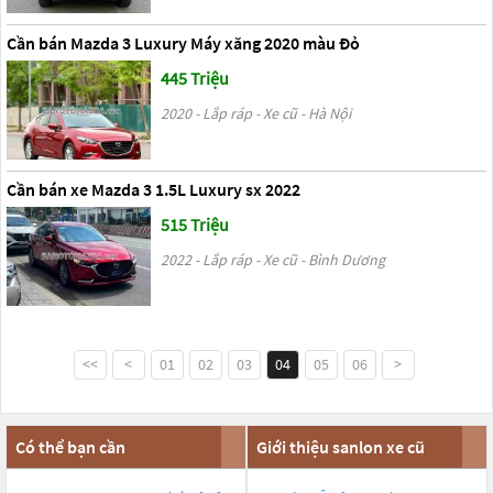
Cần bán Mazda 3 Luxury Máy xăng 2020 màu Đỏ
445 Triệu
2020 - Lắp ráp - Xe cũ - Hà Nội
Cần bán xe Mazda 3 1.5L Luxury sx 2022
515 Triệu
2022 - Lắp ráp - Xe cũ - Bình Dương
<<
<
01
02
03
04
05
06
>
Có thể bạn cần
Giới thiệu sanlon xe cũ