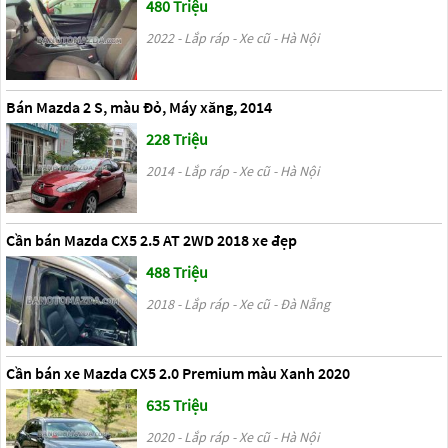
480 Triệu
2022 - Lắp ráp - Xe cũ - Hà Nội
Bán Mazda 2 S, màu Đỏ, Máy xăng, 2014
228 Triệu
2014 - Lắp ráp - Xe cũ - Hà Nội
Cần bán Mazda CX5 2.5 AT 2WD 2018 xe đẹp
488 Triệu
2018 - Lắp ráp - Xe cũ - Đà Nẵng
Cần bán xe Mazda CX5 2.0 Premium màu Xanh 2020
635 Triệu
2020 - Lắp ráp - Xe cũ - Hà Nội