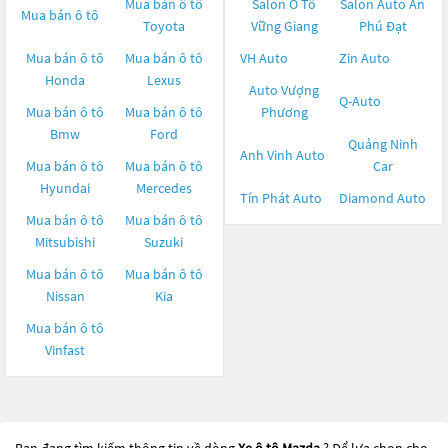
Mua bán ô tô
Salon Ô Tô
Salon Auto An
Mua bán ô tô
Toyota
Vững Giang
Phú Đạt
Mua bán ô tô
Mua bán ô tô
VH Auto
Zin Auto
Honda
Lexus
Auto Vượng
Q-Auto
Mua bán ô tô
Mua bán ô tô
Phương
Bmw
Ford
Quảng Ninh
Anh Vinh Auto
Mua bán ô tô
Mua bán ô tô
Car
Hyundai
Mercedes
Tín Phát Auto
Diamond Auto
Mua bán ô tô
Mua bán ô tô
Mitsubishi
Suzuki
Mua bán ô tô
Mua bán ô tô
Nissan
Kia
Mua bán ô tô
Vinfast