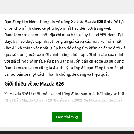
Bạn đang tìm kiếm thông tin về dòng
Xe ô tô Mazda 626 Ghi
? Để lựa
chọn cho mình chiếc xe phù hợp nhất hãy đến với trang web
Banotomazda.com - một địa chỉ mua bán xe uy tín tại Việt Nam. Tại
đây, bạn sẽ được cập nhật thông tin giá cả và các mẫu xe mới nhất,
đầy đủ và chính xác nhất, giúp bạn dễ dàng tìm kiếm chiếc xe ô tô đã
qua sử dụng hoặc xe mới chính hãng phù hợp với nhu cầu của mình
với giá cả hợp lý nhất. Nếu bạn đang muốn bán chiếc xe đã sử dụng,
Banotomazda.com cũng là địa chỉ lý tưởng để bạn đăng tin miễn phí
và rao bán xe một cách nhanh chóng, dễ dàng và hiệu quả.
Giới thiệu về xe Mazda 626
Xe Mazda 626 là một mẫu xe hơi từng được sản xuất bởi hãng xe hơi
Nhật Bản Mazda từ năm 1978 đến năm 2002. Xe Mazda 626 được sản
xuất dưới nhiều phiên bản khác nhau, bao gồm xe sedan và xe
hatchback.
Xem thêm
Được đưa ra vào năm 1978, Mazda 626 đầu tiên là một phiên bản nâng
cấp của Mazda Capella, và từ đó đã trở thành một trong những dòng