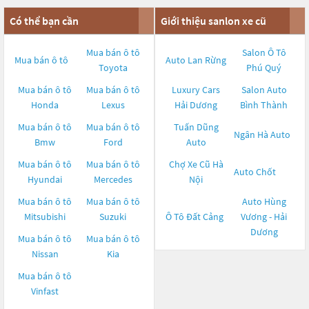
Có thể bạn cần
Giới thiệu sanlon xe cũ
Mua bán ô tô
Salon Ô Tô
Mua bán ô tô
Auto Lan Rừng
Toyota
Phú Quý
Mua bán ô tô
Mua bán ô tô
Luxury Cars
Salon Auto
Honda
Lexus
Hải Dương
Bình Thành
Mua bán ô tô
Mua bán ô tô
Tuấn Dũng
Ngân Hà Auto
Bmw
Ford
Auto
Mua bán ô tô
Mua bán ô tô
Chợ Xe Cũ Hà
Auto Chốt
Hyundai
Mercedes
Nội
Mua bán ô tô
Mua bán ô tô
Auto Hùng
Mitsubishi
Suzuki
Ô Tô Đất Cảng
Vương - Hải
Dương
Mua bán ô tô
Mua bán ô tô
Nissan
Kia
Mua bán ô tô
Vinfast