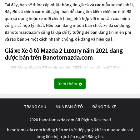
Tại đây, bạn sẽ được cập nhật thông tin giá cả và các mẫu xe mới nhất,
đầy đủ và chính xác nhất, giúp bạn dễ dàng tìm kiếm chiếc xe ô tô đã
qua sử dụng hoặc xe mới chính hãng phù hợp với nhu cầu của mình
với giá cả hợp lý nhất. Nếu bạn đang muốn bán chiếc xe đã sử dụng,
Banotomazda.com cũng là địa chỉ lý tưởng để bạn đăng tin miễn phí
và rao bán xe một cách nhanh chóng, dễ dàng và hiệu quả.
Giá xe Xe ô tô Mazda 2 Luxury năm 2021 đang
được bán trên Banotomazda.com
Giá xe
Mazda 2 Premium năm 2021
thấp nhất là 400 Triệu
Giá xe
Mazda 2 Luxury năm 2021
thấp nhất là 375 Triệu
Xem thêm
Giá xe
Mazda 2 Sport Premium năm 2021
thấp nhất là 390 Triệu
Giá xe
Mazda 2 Sport Luxury năm 2021
thấp nhất là 359 Triệu
TRANG CHỦ
MUA BÁN Ô TÔ
ĐĂNG TIN XE
Các dòng
Xe ô tô Mazda 2 Luxury năm 2021
đang trở thành một lựa
chọn phổ biến cho những người đang tìm kiếm chiếc xe đáng tin cậy.
2020 banotomazda.com All Rights Reserved
Và để đáp ứng nhu cầu đó, các dòng
Xe ô tô Mazda 2 Luxury năm 2021
đang trở thành sự lựa chọn phổ biến. Các dòng
Xe ô tô Mazda 2 Luxury
banotomazda.com không bán xe trực tiếp, quý khách mua xe xin vui
năm 2021
này có thể là những dòng xe đời cũ đã được nâng cấp, hoặc
lòng liên hệ trực tiếp người đăng tin.