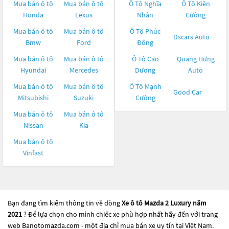
Mua bán ô tô
Mua bán ô tô
Ô Tô Nghĩa
Ô Tô Kiên
Honda
Lexus
Nhân
Cường
Mua bán ô tô
Mua bán ô tô
Ô Tô Phúc
Dscars Auto
Bmw
Ford
Đông
Mua bán ô tô
Mua bán ô tô
Ô Tô Cao
Quang Hưng
Hyundai
Mercedes
Dương
Auto
Mua bán ô tô
Mua bán ô tô
Ô Tô Mạnh
Good Car
Mitsubishi
Suzuki
Cường
Mua bán ô tô
Mua bán ô tô
Nissan
Kia
Mua bán ô tô
Vinfast
Bạn đang tìm kiếm thông tin về dòng
Xe ô tô Mazda 2 Luxury năm
2021
? Để lựa chọn cho mình chiếc xe phù hợp nhất hãy đến với trang
web Banotomazda.com - một địa chỉ mua bán xe uy tín tại Việt Nam.