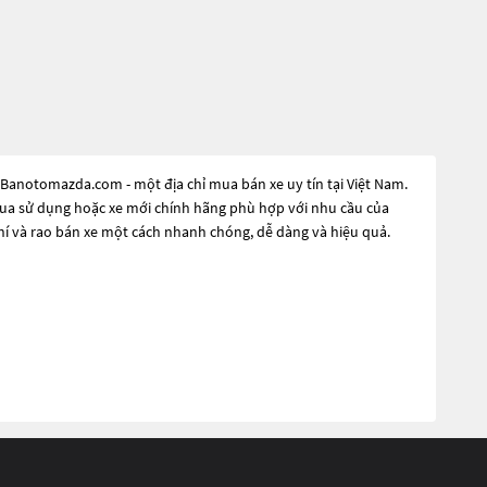
 Banotomazda.com - một địa chỉ mua bán xe uy tín tại Việt Nam.
ã qua sử dụng hoặc xe mới chính hãng phù hợp với nhu cầu của
hí và rao bán xe một cách nhanh chóng, dễ dàng và hiệu quả.
để đáp ứng nhu cầu đó, các dòng
Xe ô tô Mazda 2 Deluxe năm
oặc là các dòng xe mới với thiết kế hiện đại và công nghệ tiên