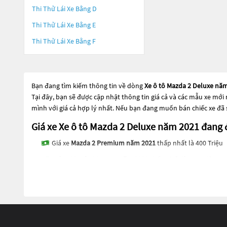
Thi Thử Lái Xe Bằng D
Thi Thử Lái Xe Bằng E
Thi Thử Lái Xe Bằng F
Bạn đang tìm kiếm thông tin về dòng
Xe ô tô Mazda 2 Deluxe nă
Tại đây, bạn sẽ được cập nhật thông tin giá cả và các mẫu xe mới
mình với giá cả hợp lý nhất. Nếu bạn đang muốn bán chiếc xe đã
Giá xe Xe ô tô Mazda 2 Deluxe năm 2021 đan
Giá xe
Mazda 2 Premium năm 2021
thấp nhất là 400 Triệu
Giá xe
Mazda 2 Luxury năm 2021
thấp nhất là 375 Triệu
Giá xe
Mazda 2 Sport Premium năm 2021
thấp nhất là 390 
Giá xe
Mazda 2 Sport Luxury năm 2021
thấp nhất là 359 Tr
Các dòng
Xe ô tô Mazda 2 Deluxe năm 2021
đang trở thành một lự
2021
đang trở thành sự lựa chọn phổ biến. Các dòng
Xe ô tô Maz