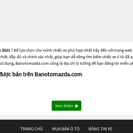
m 2021
? Để lựa chọn cho mình chiếc xe phù hợp nhất hãy đến với trang web
 nhất, đầy đủ và chính xác nhất, giúp bạn dễ dàng tìm kiếm chiếc xe ô tô đ
 sử dụng, Banotomazda.com cũng là địa chỉ lý tưởng để bạn đăng tin miễn p
g được bán trên Banotomazda.com
Triệu
Xem thêm
iệu
a chọn phổ biến cho những người đang tìm kiếm chiếc xe đáng tin cậy. Và 
da 2 Deluxe năm 2021
này có thể là những dòng xe đời cũ đã được nâng cấp, h
TRANG CHỦ
MUA BÁN Ô TÔ
ĐĂNG TIN XE