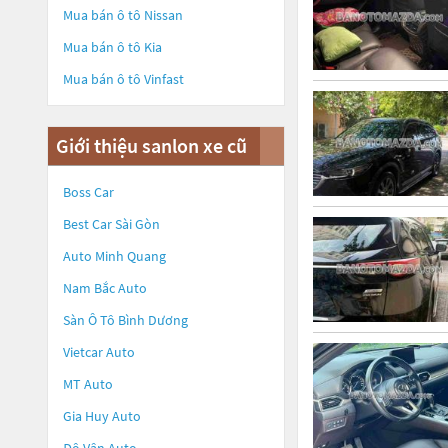
Mua bán ô tô
Nissan
Mua bán ô tô
Kia
Mua bán ô tô
Vinfast
Giới thiệu sanlon xe cũ
Boss Car
Best Car Sài Gòn
Auto Minh Quang
Nam Bắc Auto
Sàn Ô Tô Bình Dương
Vietcar Auto
MT Auto
Gia Huy Auto