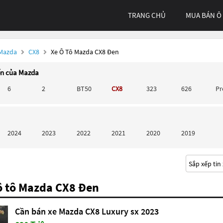
TRANG CHỦ
MUA BÁN Ô
 Mazda
CX8
Xe Ô Tô Mazda CX8 Đen
ến của Mazda
6
2
BT50
CX8
323
626
P
2024
2023
2022
2021
2020
2019
ô tô Mazda CX8 Đen
Cần bán xe Mazda CX8 Luxury sx 2023