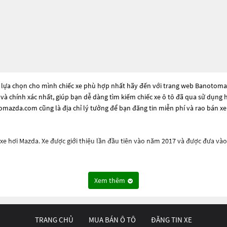
 lựa chọn cho mình chiếc xe phù hợp nhất hãy đến với trang web Banotomazd
 và chính xác nhất, giúp bạn dễ dàng tìm kiếm chiếc xe ô tô đã qua sử dụng
mazda.com cũng là địa chỉ lý tưởng để bạn đăng tin miễn phí và rao bán x
 hơi Mazda. Xe được giới thiệu lần đầu tiên vào năm 2017 và được đưa vào s
 ái, với các tính năng như hệ thống lái tùy chỉnh, hệ thống treo trước độc l
h ABS, hệ thống giám sát điểm mù, cảnh báo đột ngột và hỗ trợ phanh khẩn
Xem thêm
ỏe khoắn. Nội thất của xe được thiết kế sang trọng, đầy đủ các tính năng 
TRANG CHỦ
MUA BÁN Ô TÔ
ĐĂNG TIN XE
phù hợp với nhu cầu của khách hàng. Tùy thuộc vào phiên bản, xe có thể sử