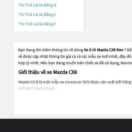
Thi Thử Lái Xe Bằng D
Thi Thử Lái Xe Bằng E
Thi Thử Lái Xe Bằng F
Bạn đang tìm kiếm thông tin về dòng
Xe ô tô Mazda CX8 Đen
? Để
sẽ được cập nhật thông tin giá cả và các mẫu xe mới nhất, đầy đủ
hợp lý nhất. Nếu bạn đang muốn bán chiếc xe đã sử dụng, Banoto
Giới thiệu về xe Mazda CX8
Mazda CX-8 là một mẫu xe crossover SUV được sản xuất bởi hãng xe
chở tới 7 hành khách.
Mazda CX-8 được thiết kế để mang lại cảm giác lái thoải mái và êm
xe còn được trang bị nhiều tính năng an toàn như hệ thống phan
Mazda CX-8 có ngoại hình đẹp mắt với các đường nét mạnh mẽ, kh
chức năng và điều hòa tự động.
Mazda CX-8 có nhiều phiên bản và tùy chọn động cơ khác nhau để 