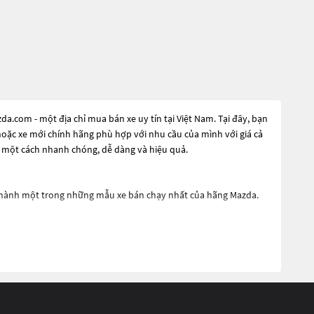
.com - một địa chỉ mua bán xe uy tín tại Việt Nam. Tại đây, bạn
 hoặc xe mới chính hãng phù hợp với nhu cầu của mình với giá cả
e một cách nhanh chóng, dễ dàng và hiệu quả.
ở thành một trong những mẫu xe bán chạy nhất của hãng Mazda.
ng gầm xe, cho phép Mazda CX-5 đi trên mọi loại địa hình. Điểm
sử dụng công nghệ SkyActiv, giúp tăng hiệu suất vận hành và tiết
ống điều hòa tự động, hệ thống phanh ABS và hệ thống ổn định