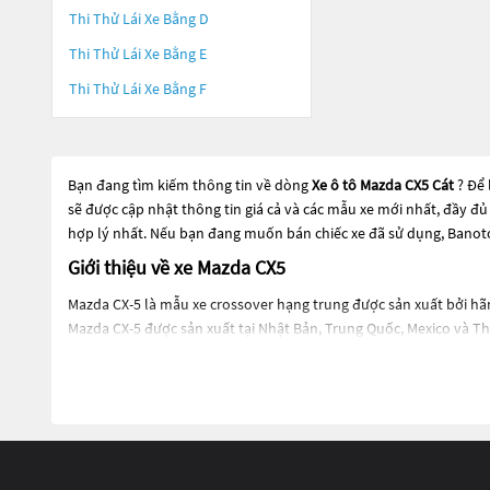
Thi Thử Lái Xe Bằng D
Thi Thử Lái Xe Bằng E
Thi Thử Lái Xe Bằng F
Bạn đang tìm kiếm thông tin về dòng
Xe ô tô Mazda CX5 Cát
? Để
sẽ được cập nhật thông tin giá cả và các mẫu xe mới nhất, đầy đủ
hợp lý nhất. Nếu bạn đang muốn bán chiếc xe đã sử dụng, Banoto
Giới thiệu về xe Mazda CX5
Mazda CX-5 là mẫu xe crossover hạng trung được sản xuất bởi hã
Mazda CX-5 được sản xuất tại Nhật Bản, Trung Quốc, Mexico và Th
Thiết kế của Mazda CX-5 rất thu hút, đầy cá tính và thể thao. Xe
nhấn của thiết kế là lưới tản nhiệt lớn và đèn LED đặc trưng ở ph
Mazda CX-5 được trang bị động cơ xăng SkyActiv-G, có hai phiên 
kiệm nhiên liệu.
Ngoài ra, Mazda CX-5 còn được trang bị nhiều tính năng tiện ích