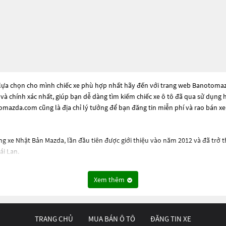
 lựa chọn cho mình chiếc xe phù hợp nhất hãy đến với trang web Banotomazda
 và chính xác nhất, giúp bạn dễ dàng tìm kiếm chiếc xe ô tô đã qua sử dụng
mazda.com cũng là địa chỉ lý tưởng để bạn đăng tin miễn phí và rao bán x
ng xe Nhật Bản Mazda, lần đầu tiên được giới thiệu vào năm 2012 và đã tr
ái Lan.
 có kích thước lớn hơn so với Mazda 3, với khoảng trống lớn hơn ở khoảng sá
ía trước, cùng với dải đèn hậu dài và tạo điểm nhấn ở phía sau.
Xem thêm
bản động cơ khác nhau, bao gồm động cơ 2.0L và 2.5L. Cả hai phiên bản đều 
TRANG CHỦ
MUA BÁN Ô TÔ
ĐĂNG TIN XE
 như hệ thống giải trí với màn hình cảm ứng, hệ thống âm thanh Bose, hệ th