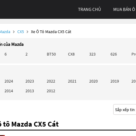
TRANG CHỦ
MUA BÁN Ô
 Mazda
CX5
Xe Ô Tô Mazda CX5 Cát
ến của Mazda
6
2
BT50
CX8
323
626
P
2024
2023
2022
2021
2020
2019
20
2014
2013
2012
ô tô Mazda CX5 Cát