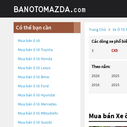
Có thể bạn cần
Trang Chủ
Xe Ô Tô
Mua bán ô tô
Các dòng xe phổ bi
Mua bán ô tô
Toyota
3
CX5
Mua bán ô tô
Honda
Theo năm:
Mua bán ô tô
Lexus
2026
2025
Mua bán ô tô
Bmw
2016
2015
Mua bán ô tô
Ford
Mua bán ô tô
Hyundai
Mua bán ô tô
Mercedes
Mua bán ô tô
Mitsubishi
Mua bán Xe 
Mua bán ô tô
Suzuki