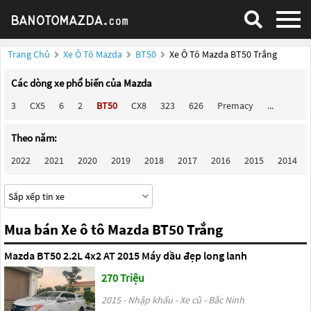
Trang Chủ
Xe Ô Tô Mazda
BT50
Xe Ô Tô Mazda BT50 Trắng
Các dòng xe phổ biến của Mazda
3
CX5
6
2
BT50
CX8
323
626
Premacy
...
Theo năm:
2022
2021
2020
2019
2018
2017
2016
2015
2014
Mua bán Xe ô tô Mazda BT50 Trắng
Mazda BT50 2.2L 4x2 AT 2015 Máy dầu đẹp long lanh
270 Triệu
2015 - Nhập khẩu - Xe cũ - Bắc Ninh