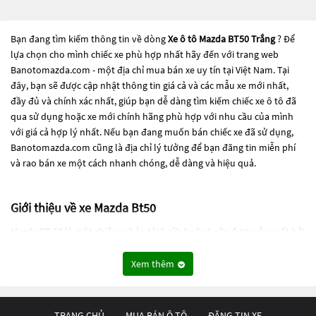
Bạn đang tìm kiếm thông tin về dòng
Xe ô tô Mazda BT50 Trắng
? Để
lựa chọn cho mình chiếc xe phù hợp nhất hãy đến với trang web
Banotomazda.com - một địa chỉ mua bán xe uy tín tại Việt Nam. Tại
đây, bạn sẽ được cập nhật thông tin giá cả và các mẫu xe mới nhất,
đầy đủ và chính xác nhất, giúp bạn dễ dàng tìm kiếm chiếc xe ô tô đã
qua sử dụng hoặc xe mới chính hãng phù hợp với nhu cầu của mình
với giá cả hợp lý nhất. Nếu bạn đang muốn bán chiếc xe đã sử dụng,
Banotomazda.com cũng là địa chỉ lý tưởng để bạn đăng tin miễn phí
và rao bán xe một cách nhanh chóng, dễ dàng và hiệu quả.
Giới thiệu về xe Mazda Bt50
Mazda BT-50 là một chiếc xe bán tải 2 cửa hoặc 4 cửa được sản xuất bởi
hãng xe Mazda từ năm 2006 đến nay. Xe được sản xuất tại Thái Lan,
cùng với phiên bản sinh ra từ sự hợp tác giữa Mazda và Ford là Ford
Xem thêm
Ranger.
Mazda BT-50 sử dụng động cơ diesel 4 xi-lanh 2.2L hoặc 3.2L, cùng với
TRANG CHỦ
MUA BÁN Ô TÔ
ĐĂNG TIN XE