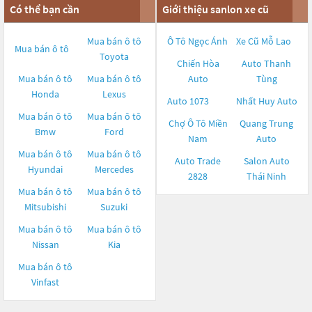
Có thể bạn cần
Giới thiệu sanlon xe cũ
Mua bán ô tô
Ô Tô Ngọc Ánh
Xe Cũ Mỗ Lao
Mua bán ô tô
Toyota
Chiến Hòa
Auto Thanh
Mua bán ô tô
Mua bán ô tô
Auto
Tùng
Honda
Lexus
Auto 1073
Nhất Huy Auto
Mua bán ô tô
Mua bán ô tô
Chợ Ô Tô Miền
Quang Trung
Bmw
Ford
Nam
Auto
Mua bán ô tô
Mua bán ô tô
Auto Trade
Salon Auto
Hyundai
Mercedes
2828
Thái Ninh
Mua bán ô tô
Mua bán ô tô
Mitsubishi
Suzuki
Mua bán ô tô
Mua bán ô tô
Nissan
Kia
Mua bán ô tô
Vinfast