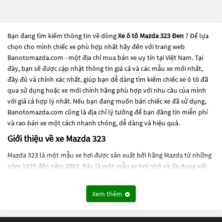
Bạn đang tìm kiếm thông tin về dòng
Xe ô tô Mazda 323 Đen
? Để lựa
chọn cho mình chiếc xe phù hợp nhất hãy đến với trang web
Banotomazda.com - một địa chỉ mua bán xe uy tín tại Việt Nam. Tại
đây, bạn sẽ được cập nhật thông tin giá cả và các mẫu xe mới nhất,
đầy đủ và chính xác nhất, giúp bạn dễ dàng tìm kiếm chiếc xe ô tô đã
qua sử dụng hoặc xe mới chính hãng phù hợp với nhu cầu của mình
với giá cả hợp lý nhất. Nếu bạn đang muốn bán chiếc xe đã sử dụng,
Banotomazda.com cũng là địa chỉ lý tưởng để bạn đăng tin miễn phí
và rao bán xe một cách nhanh chóng, dễ dàng và hiệu quả.
Giới thiệu về xe Mazda 323
Mazda 323 là một mẫu xe hơi được sản xuất bởi hãng Mazda từ những
năm 1976 đến năm 2003. Đây là một mẫu xe hơi nhỏ và đa dụng với
nhiều phiên bản khác nhau được sản xuất cho thị trường khắp thế
giới.
Xem thêm
Các phiên bản của Mazda 323 được sản xuất trong suốt quá trình sản
xuất bao gồm các mẫu sedan, hatchback, coupe và wagon. Mazda 323