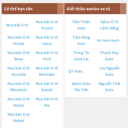
Có thể bạn cần
Giới thiệu sanlon xe cũ
Mua bán ô tô
Tâm Thiện
Salon Ô Tô
Mua bán ô tô
Toyota
Auto
Cảnh Hằng
Mua bán ô tô
Mua bán ô tô
Trần Hùng
An Nam Auto
Honda
Lexus
Auto
Mua bán ô tô
Mua bán ô tô
Trung Tín
Thanh Huy
Bmw
Ford
Used Car
Auto
Mua bán ô tô
Mua bán ô tô
Lưu Nguyễn
QT Auto
Hyundai
Mercedes
Auto
Mua bán ô tô
Mua bán ô tô
Salon Auto
Nguyễn Thái
Mitsubishi
Suzuki
Tân Tiến
Auto
Mua bán ô tô
Mua bán ô tô
Nissan
Kia
Mua bán ô tô
Vinfast