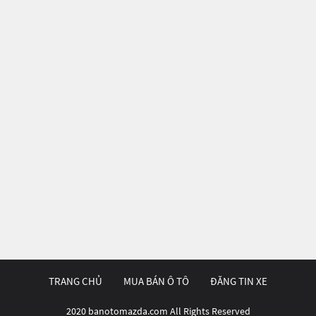
TRANG CHỦ
MUA BÁN Ô TÔ
ĐĂNG TIN XE
2020 banotomazda.com All Rights Reserved