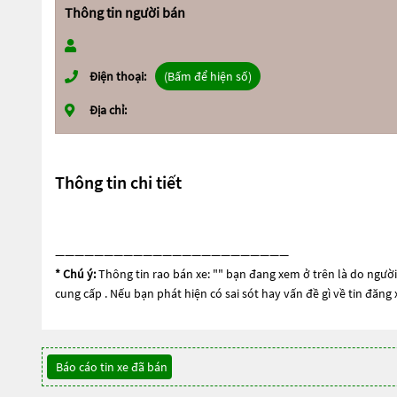
Thông tin người bán
Điện thoại:
(Bấm để hiện số)
Địa chỉ:
Thông tin chi tiết
————————————————————————
* Chú ý:
Thông tin rao bán xe: "
" bạn đang xem ở trên là do người 
cung cấp . Nếu bạn phát hiện có sai sót hay vấn đề gì về tin đăng
Báo cáo tin xe đã bán