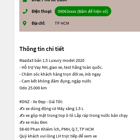
Điện thoại:
09063xxxx (Bấm để hiện số)
Địa chỉ:
TP HCM
Thông tin chi tiết
Mazda3 bản 1.5 Luxury model 2020
- Hỗ trợ Vay NH, giao xe, test hãng toàn quốc.
- Chăm sóc khách hàng trọn đời xe, inb ngay
- Cam kết không đâm đụng, ngập nước
Odo 25.000 km
#DNZ - Xe Đẹp - Giá Tốt:
✍ xe dùng động cơ Máy xăng 1.5 L
✍ xe góp mặt trong top ô tô Lắp ráp trong nước bán chạy
✍ xe màu Đen
58-60 Phan Khiêm Ích, PMH, Q.7, TP HCM
Quý khách vui lòng LH trực tiếp để xem xe