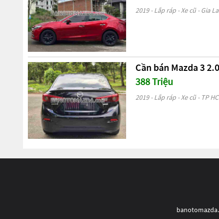
2019 - Lắp ráp - Xe cũ - Gia La
Cần bán Mazda 3 2.0
388 Triệu
2019 - Lắp ráp - Xe cũ - TP H
banotomazda.co