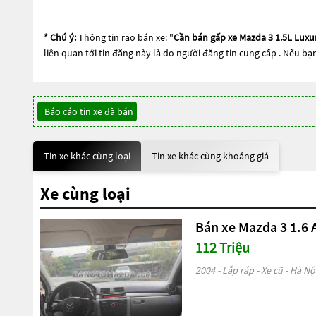
————————————————————————
* Chú ý:
Thông tin rao bán xe: "
Cần bán gấp xe Mazda 3 1.5L Lux
liên quan tới tin đăng này là do người đăng tin cung cấp . Nếu bạ
Báo cáo tin xe đã bán
Tin xe khác cùng loại
Tin xe khác cùng khoảng giá
Xe cùng loại
Bán xe Mazda 3 1.6 A
112 Triệu
2004 - Lắp ráp - Xe cũ - Hà Nộ