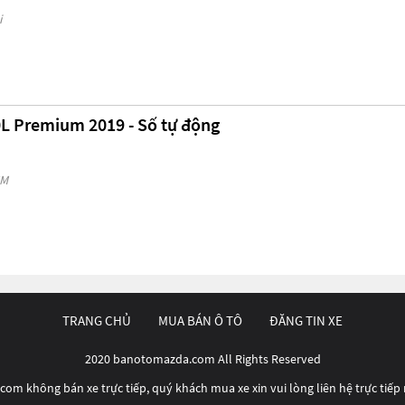
i
L Premium 2019 - Số tự động
CM
TRANG CHỦ
MUA BÁN Ô TÔ
ĐĂNG TIN XE
2020 banotomazda.com All Rights Reserved
m không bán xe trực tiếp, quý khách mua xe xin vui lòng liên hệ trực tiếp 