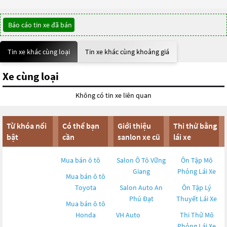
Báo cáo tin xe đã bán
Tin xe khác cùng loại
Tin xe khác cùng khoảng giá
Xe cùng loại
Không có tin xe liên quan
Từ khóa nổi
Có thể bạn
Giới thiệu
Thi thử bằng
bật
cần
sanlon xe cũ
lái xe
Mua bán ô tô
Salon Ô Tô Vững
Ôn Tập Mô
Giang
Phỏng Lái Xe
Mua bán ô tô
Toyota
Salon Auto An
Ôn Tập Lý
Phú Đạt
Thuyết Lái Xe
Mua bán ô tô
Honda
VH Auto
Thi Thử Mô
Phỏng Lái Xe