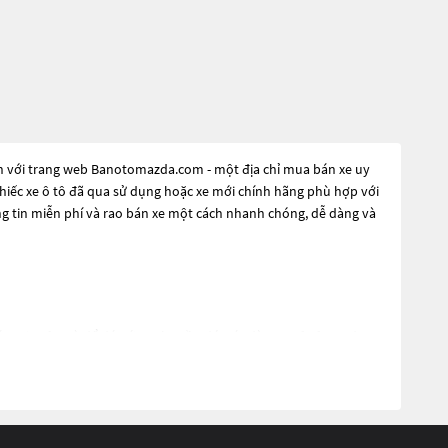
n với trang web Banotomazda.com - một địa chỉ mua bán xe uy
 chiếc xe ô tô đã qua sử dụng hoặc xe mới chính hãng phù hợp với
g tin miễn phí và rao bán xe một cách nhanh chóng, dễ dàng và
ng tin cậy. Và để đáp ứng nhu cầu đó, các dòng
Xe ô tô Mazda
ể là những dòng xe đời cũ đã được nâng cấp, hoặc là các dòng xe
g kỹ lưỡng để đảm bảo chất lượng và hiệu suất tốt nhất. Nếu
 phù hợp với nhu cầu và ngân sách của bạn tại