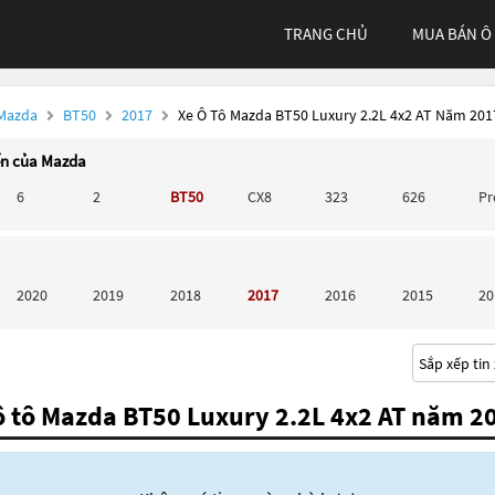
TRANG CHỦ
MUA BÁN Ô
 Mazda
BT50
2017
Xe Ô Tô Mazda BT50 Luxury 2.2L 4x2 AT Năm 201
ến của Mazda
6
2
BT50
CX8
323
626
P
2020
2019
2018
2017
2016
2015
20
ô tô Mazda BT50 Luxury 2.2L 4x2 AT năm 2