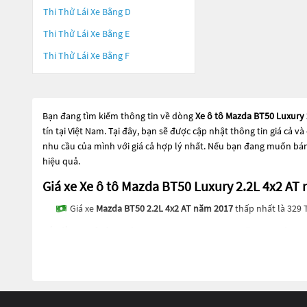
Thi Thử Lái Xe Bằng D
Thi Thử Lái Xe Bằng E
Thi Thử Lái Xe Bằng F
Bạn đang tìm kiếm thông tin về dòng
Xe ô tô Mazda BT50 Luxury 
tín tại Việt Nam. Tại đây, bạn sẽ được cập nhật thông tin giá cả
nhu cầu của mình với giá cả hợp lý nhất. Nếu bạn đang muốn bán
hiệu quả.
Giá xe Xe ô tô Mazda BT50 Luxury 2.2L 4x2 
Giá xe
Mazda BT50 2.2L 4x2 AT năm 2017
thấp nhất là 329 
Các dòng
Xe ô tô Mazda BT50 Luxury 2.2L 4x2 AT năm 2017
đang t
BT50 Luxury 2.2L 4x2 AT năm 2017
đang trở thành sự lựa chọn p
mới với thiết kế hiện đại và công nghệ tiên tiến. Các dòng
Xe ô tô
bạn đang tìm kiếm một chiếc xe, hãy khám phá các dòng
Xe ô tô
Banotomazda.com
.