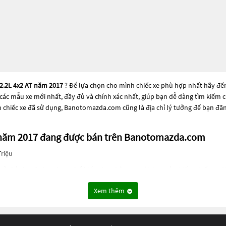
2.2L 4x2 AT năm 2017
? Để lựa chọn cho mình chiếc xe phù hợp nhất hãy đế
 và các mẫu xe mới nhất, đầy đủ và chính xác nhất, giúp bạn dễ dàng tìm kiếm
 chiếc xe đã sử dụng, Banotomazda.com cũng là địa chỉ lý tưởng để bạn đăn
AT năm 2017 đang được bán trên Banotomazda.com
Triệu
rở thành một lựa chọn phổ biến cho những người đang tìm kiếm chiếc xe đá
hổ biến. Các dòng
Xe ô tô Mazda BT50 Luxury 2.2L 4x2 AT năm 2017
này có th
Xem thêm
 Mazda BT50 Luxury 2.2L 4x2 AT năm 2017
này đều được kiểm tra và bảo dưỡn
 Mazda BT50 Luxury 2.2L 4x2 AT năm 2017
này và chọn cho mình một chiếc xe