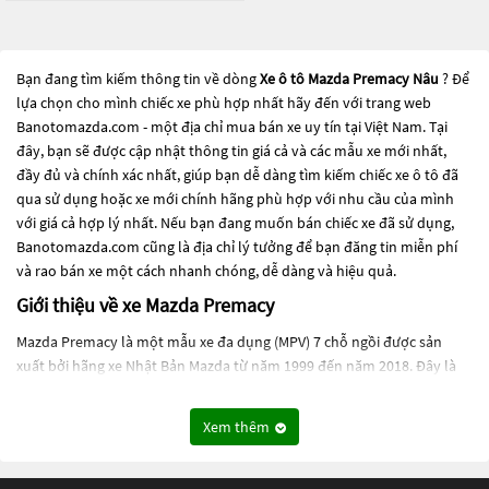
Bạn đang tìm kiếm thông tin về dòng
Xe ô tô Mazda Premacy Nâu
? Để
lựa chọn cho mình chiếc xe phù hợp nhất hãy đến với trang web
Banotomazda.com - một địa chỉ mua bán xe uy tín tại Việt Nam. Tại
đây, bạn sẽ được cập nhật thông tin giá cả và các mẫu xe mới nhất,
đầy đủ và chính xác nhất, giúp bạn dễ dàng tìm kiếm chiếc xe ô tô đã
qua sử dụng hoặc xe mới chính hãng phù hợp với nhu cầu của mình
với giá cả hợp lý nhất. Nếu bạn đang muốn bán chiếc xe đã sử dụng,
Banotomazda.com cũng là địa chỉ lý tưởng để bạn đăng tin miễn phí
và rao bán xe một cách nhanh chóng, dễ dàng và hiệu quả.
Giới thiệu về xe Mazda Premacy
Mazda Premacy là một mẫu xe đa dụng (MPV) 7 chỗ ngồi được sản
xuất bởi hãng xe Nhật Bản Mazda từ năm 1999 đến năm 2018. Đây là
một trong những mẫu xe được ưa chuộng tại thị trường châu Á, đặc
biệt là tại Nhật Bản và Indonesia.
Xem thêm
Mazda Premacy được thiết kế để đáp ứng nhu cầu vận chuyển của
những gia đình lớn, đặc biệt là những gia đình có nhu cầu đi lại thường