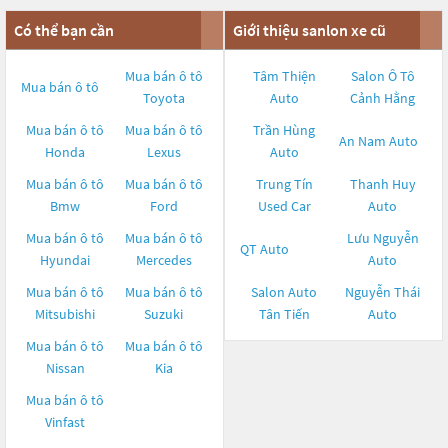
Có thể bạn cần
Giới thiệu sanlon xe cũ
Mua bán ô tô
Tâm Thiện
Salon Ô Tô
Mua bán ô tô
Toyota
Auto
Cảnh Hằng
Mua bán ô tô
Mua bán ô tô
Trần Hùng
An Nam Auto
Honda
Lexus
Auto
Mua bán ô tô
Mua bán ô tô
Trung Tín
Thanh Huy
Bmw
Ford
Used Car
Auto
Mua bán ô tô
Mua bán ô tô
Lưu Nguyễn
QT Auto
Hyundai
Mercedes
Auto
Mua bán ô tô
Mua bán ô tô
Salon Auto
Nguyễn Thái
Mitsubishi
Suzuki
Tân Tiến
Auto
Mua bán ô tô
Mua bán ô tô
Nissan
Kia
Mua bán ô tô
Vinfast