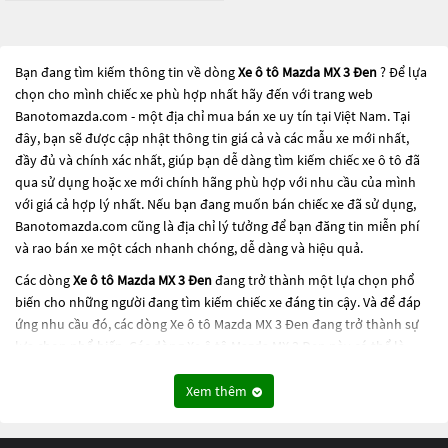
Bạn đang tìm kiếm thông tin về dòng
Xe ô tô Mazda MX 3 Đen
? Để lựa
chọn cho mình chiếc xe phù hợp nhất hãy đến với trang web
Banotomazda.com - một địa chỉ mua bán xe uy tín tại Việt Nam. Tại
đây, bạn sẽ được cập nhật thông tin giá cả và các mẫu xe mới nhất,
đầy đủ và chính xác nhất, giúp bạn dễ dàng tìm kiếm chiếc xe ô tô đã
qua sử dụng hoặc xe mới chính hãng phù hợp với nhu cầu của mình
với giá cả hợp lý nhất. Nếu bạn đang muốn bán chiếc xe đã sử dụng,
Banotomazda.com cũng là địa chỉ lý tưởng để bạn đăng tin miễn phí
và rao bán xe một cách nhanh chóng, dễ dàng và hiệu quả.
Các dòng
Xe ô tô Mazda MX 3 Đen
đang trở thành một lựa chọn phổ
biến cho những người đang tìm kiếm chiếc xe đáng tin cậy. Và để đáp
ứng nhu cầu đó, các dòng
Xe ô tô Mazda MX 3 Đen
đang trở thành sự
lựa chọn phổ biến. Các dòng
Xe ô tô Mazda MX 3 Đen
này có thể là
những dòng xe đời cũ đã được nâng cấp, hoặc là các dòng xe mới với
thiết kế hiện đại và công nghệ tiên tiến. Các dòng
Xe ô tô Mazda MX 3
Xem thêm
Đen
này đều được kiểm tra và bảo dưỡng kỹ lưỡng để đảm bảo chất
lượng và hiệu suất tốt nhất. Nếu bạn đang tìm kiếm một chiếc xe, hãy