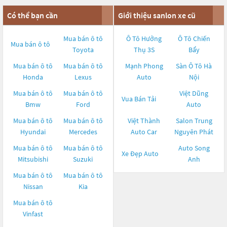
Có thể bạn cần
Giới thiệu sanlon xe cũ
Mua bán ô tô
Ô Tô Hưởng
Ô Tô Chiến
Mua bán ô tô
Toyota
Thụ 3S
Bẩy
Mua bán ô tô
Mua bán ô tô
Mạnh Phong
Sàn Ô Tô Hà
Honda
Lexus
Auto
Nội
Mua bán ô tô
Mua bán ô tô
Việt Dũng
Vua Bán Tải
Bmw
Ford
Auto
Mua bán ô tô
Mua bán ô tô
Việt Thành
Salon Trung
Hyundai
Mercedes
Auto Car
Nguyên Phát
Mua bán ô tô
Mua bán ô tô
Auto Song
Xe Đẹp Auto
Mitsubishi
Suzuki
Anh
Mua bán ô tô
Mua bán ô tô
Nissan
Kia
Mua bán ô tô
Vinfast