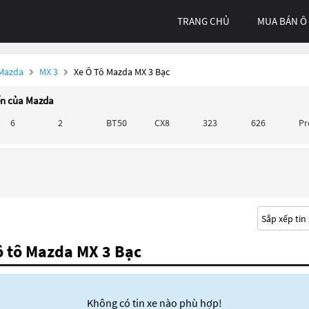
TRANG CHỦ
MUA BÁN Ô
 Mazda
MX 3
Xe Ô Tô Mazda MX 3 Bạc
ến của Mazda
6
2
BT50
CX8
323
626
P
ô tô Mazda MX 3 Bạc
Không có tin xe nào phù hợp!