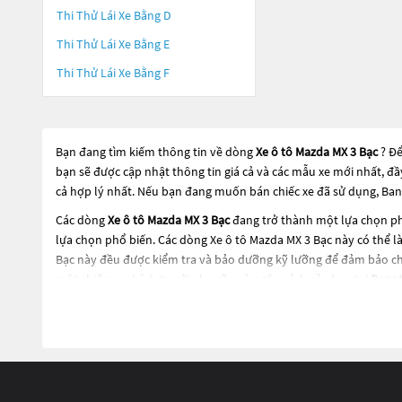
Thi Thử Lái Xe Bằng D
Thi Thử Lái Xe Bằng E
Thi Thử Lái Xe Bằng F
Bạn đang tìm kiếm thông tin về dòng
Xe ô tô Mazda MX 3 Bạc
? Đ
bạn sẽ được cập nhật thông tin giá cả và các mẫu xe mới nhất, đ
cả hợp lý nhất. Nếu bạn đang muốn bán chiếc xe đã sử dụng, Ban
Các dòng
Xe ô tô Mazda MX 3 Bạc
đang trở thành một lựa chọn ph
lựa chọn phổ biến. Các dòng
Xe ô tô Mazda MX 3 Bạc
này có thể là
Bạc
này đều được kiểm tra và bảo dưỡng kỹ lưỡng để đảm bảo chấ
một chiếc xe phù hợp với nhu cầu và ngân sách của bạn tại
Bano