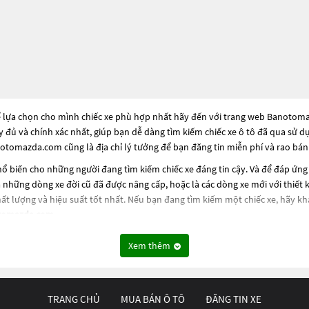
ể lựa chọn cho mình chiếc xe phù hợp nhất hãy đến với trang web Banotomazd
ầy đủ và chính xác nhất, giúp bạn dễ dàng tìm kiếm chiếc xe ô tô đã qua sử 
otomazda.com cũng là địa chỉ lý tưởng để bạn đăng tin miễn phí và rao bán
ổ biến cho những người đang tìm kiếm chiếc xe đáng tin cậy. Và để đáp ứng
 những dòng xe đời cũ đã được nâng cấp, hoặc là các dòng xe mới với thiết k
t lượng và hiệu suất tốt nhất. Nếu bạn đang tìm kiếm một chiếc xe, hãy 
tomazda.com
.
Xem thêm
TRANG CHỦ
MUA BÁN Ô TÔ
ĐĂNG TIN XE