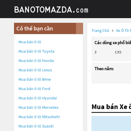
Có thể bạn cần
Trang Chủ
Xe Ô Tô
Mua bán ô tô
Các dòng xe phổ bi
Mua bán ô tô
Toyota
3
CX5
Mua bán ô tô
Honda
Theo năm:
Mua bán ô tô
Lexus
Mua bán ô tô
Bmw
Mua bán ô tô
Ford
Mua bán ô tô
Hyundai
Mua bán Xe 
Mua bán ô tô
Mercedes
Mua bán ô tô
Mitsubishi
Mua bán ô tô
Suzuki