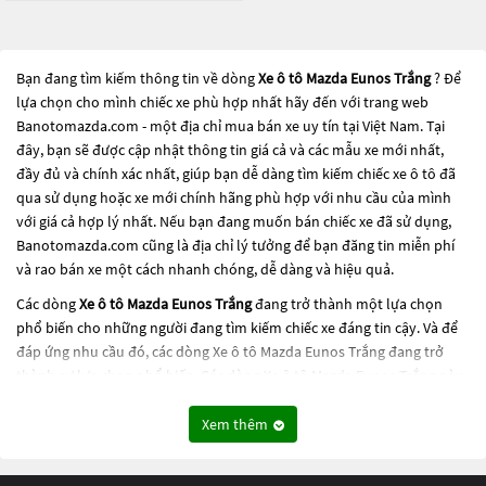
Bạn đang tìm kiếm thông tin về dòng
Xe ô tô Mazda Eunos Trắng
? Để
lựa chọn cho mình chiếc xe phù hợp nhất hãy đến với trang web
Banotomazda.com - một địa chỉ mua bán xe uy tín tại Việt Nam. Tại
đây, bạn sẽ được cập nhật thông tin giá cả và các mẫu xe mới nhất,
đầy đủ và chính xác nhất, giúp bạn dễ dàng tìm kiếm chiếc xe ô tô đã
qua sử dụng hoặc xe mới chính hãng phù hợp với nhu cầu của mình
với giá cả hợp lý nhất. Nếu bạn đang muốn bán chiếc xe đã sử dụng,
Banotomazda.com cũng là địa chỉ lý tưởng để bạn đăng tin miễn phí
và rao bán xe một cách nhanh chóng, dễ dàng và hiệu quả.
Các dòng
Xe ô tô Mazda Eunos Trắng
đang trở thành một lựa chọn
phổ biến cho những người đang tìm kiếm chiếc xe đáng tin cậy. Và để
đáp ứng nhu cầu đó, các dòng
Xe ô tô Mazda Eunos Trắng
đang trở
thành sự lựa chọn phổ biến. Các dòng
Xe ô tô Mazda Eunos Trắng
này
có thể là những dòng xe đời cũ đã được nâng cấp, hoặc là các dòng xe
mới với thiết kế hiện đại và công nghệ tiên tiến. Các dòng
Xe ô tô
Xem thêm
Mazda Eunos Trắng
này đều được kiểm tra và bảo dưỡng kỹ lưỡng để
đảm bảo chất lượng và hiệu suất tốt nhất. Nếu bạn đang tìm kiếm