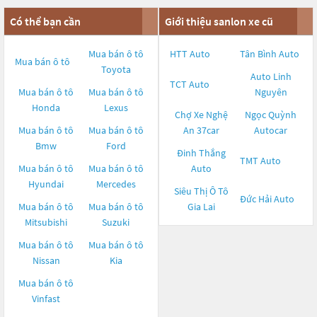
Có thể bạn cần
Giới thiệu sanlon xe cũ
Mua bán ô tô
HTT Auto
Tân Bình Auto
Mua bán ô tô
Toyota
Auto Linh
TCT Auto
Mua bán ô tô
Mua bán ô tô
Nguyên
Honda
Lexus
Chợ Xe Nghệ
Ngọc Quỳnh
Mua bán ô tô
Mua bán ô tô
An 37car
Autocar
Bmw
Ford
Đinh Thắng
TMT Auto
Mua bán ô tô
Mua bán ô tô
Auto
Hyundai
Mercedes
Siêu Thị Ô Tô
Đức Hải Auto
Mua bán ô tô
Mua bán ô tô
Gia Lai
Mitsubishi
Suzuki
Mua bán ô tô
Mua bán ô tô
Nissan
Kia
Mua bán ô tô
Vinfast