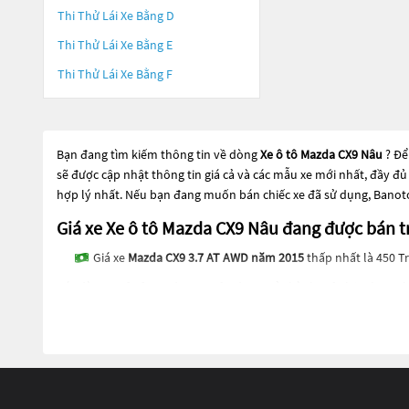
Thi Thử Lái Xe Bằng D
Thi Thử Lái Xe Bằng E
Thi Thử Lái Xe Bằng F
Bạn đang tìm kiếm thông tin về dòng
Xe ô tô Mazda CX9 Nâu
? Để
sẽ được cập nhật thông tin giá cả và các mẫu xe mới nhất, đầy đủ
hợp lý nhất. Nếu bạn đang muốn bán chiếc xe đã sử dụng, Banoto
Giá xe Xe ô tô Mazda CX9 Nâu đang được bán
Giá xe
Mazda CX9 3.7 AT AWD năm 2015
thấp nhất là 450 Tr
Các dòng
Xe ô tô Mazda CX9 Nâu
đang trở thành một lựa chọn phổ
lựa chọn phổ biến. Các dòng
Xe ô tô Mazda CX9 Nâu
này có thể là
Nâu
này đều được kiểm tra và bảo dưỡng kỹ lưỡng để đảm bảo ch
một chiếc xe phù hợp với nhu cầu và ngân sách của bạn tại
Bano