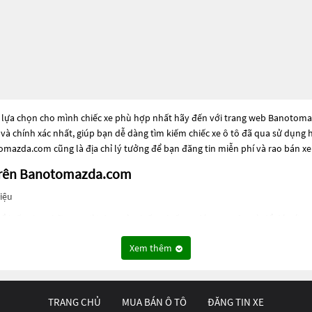
 lựa chọn cho mình chiếc xe phù hợp nhất hãy đến với trang web Banotomazd
 và chính xác nhất, giúp bạn dễ dàng tìm kiếm chiếc xe ô tô đã qua sử dụng
mazda.com cũng là địa chỉ lý tưởng để bạn đăng tin miễn phí và rao bán x
 trên Banotomazda.com
iệu
 biến cho những người đang tìm kiếm chiếc xe đáng tin cậy. Và để đáp ứng
 những dòng xe đời cũ đã được nâng cấp, hoặc là các dòng xe mới với thiết k
Xem thêm
ất lượng và hiệu suất tốt nhất. Nếu bạn đang tìm kiếm một chiếc xe, hãy 
tomazda.com
.
TRANG CHỦ
MUA BÁN Ô TÔ
ĐĂNG TIN XE