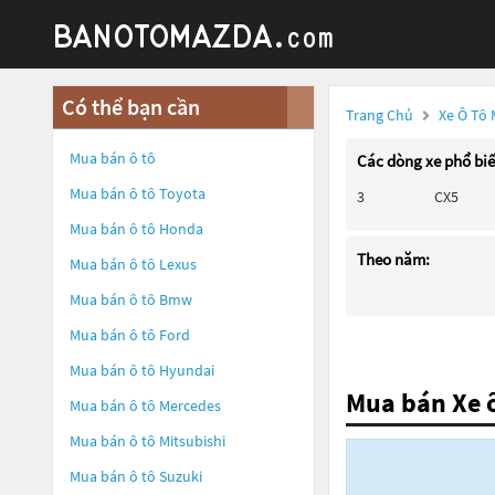
Có thể bạn cần
Trang Chủ
Xe Ô Tô
Mua bán ô tô
Các dòng xe phổ bi
Mua bán ô tô
Toyota
3
CX5
Mua bán ô tô
Honda
Theo năm:
Mua bán ô tô
Lexus
Mua bán ô tô
Bmw
Mua bán ô tô
Ford
Mua bán ô tô
Hyundai
Mua bán Xe 
Mua bán ô tô
Mercedes
Mua bán ô tô
Mitsubishi
Mua bán ô tô
Suzuki