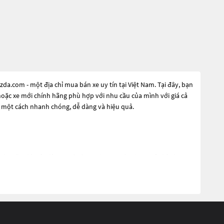
a.com - một địa chỉ mua bán xe uy tín tại Việt Nam. Tại đây, bạn
 hoặc xe mới chính hãng phù hợp với nhu cầu của mình với giá cả
e một cách nhanh chóng, dễ dàng và hiệu quả.
 nhu cầu đó, các dòng
Xe ô tô Mazda CX9 Nâu
đang trở thành sự
ế hiện đại và công nghệ tiên tiến. Các dòng
Xe ô tô Mazda CX9
khám phá các dòng
Xe ô tô Mazda CX9 Nâu
này và chọn cho mình