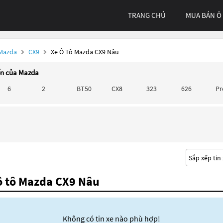
TRANG CHỦ
MUA BÁN Ô
 Mazda
CX9
Xe Ô Tô Mazda CX9 Nâu
ến của Mazda
6
2
BT50
CX8
323
626
P
ô tô Mazda CX9 Nâu
Không có tin xe nào phù hợp!