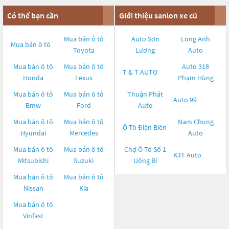
Có thể bạn cần
Giới thiệu sanlon xe cũ
Mua bán ô tô
Auto Sơn
Long Anh
Mua bán ô tô
Toyota
Lương
Auto
Mua bán ô tô
Mua bán ô tô
Auto 318
T & T AUTO
Honda
Lexus
Phạm Hùng
Mua bán ô tô
Mua bán ô tô
Thuận Phát
Auto 99
Bmw
Ford
Auto
Mua bán ô tô
Mua bán ô tô
Nam Chung
Ô Tô Điện Biên
Hyundai
Mercedes
Auto
Mua bán ô tô
Mua bán ô tô
Chợ Ô Tô Số 1
K3T Auto
Mitsubishi
Suzuki
Uông Bí
Mua bán ô tô
Mua bán ô tô
Nissan
Kia
Mua bán ô tô
Vinfast