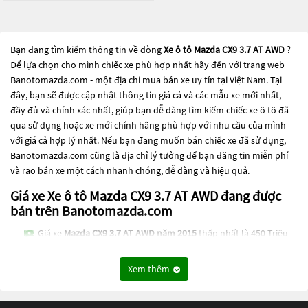
Bạn đang tìm kiếm thông tin về dòng
Xe ô tô Mazda CX9 3.7 AT AWD
?
Để lựa chọn cho mình chiếc xe phù hợp nhất hãy đến với trang web
Banotomazda.com - một địa chỉ mua bán xe uy tín tại Việt Nam. Tại
đây, bạn sẽ được cập nhật thông tin giá cả và các mẫu xe mới nhất,
đầy đủ và chính xác nhất, giúp bạn dễ dàng tìm kiếm chiếc xe ô tô đã
qua sử dụng hoặc xe mới chính hãng phù hợp với nhu cầu của mình
với giá cả hợp lý nhất. Nếu bạn đang muốn bán chiếc xe đã sử dụng,
Banotomazda.com cũng là địa chỉ lý tưởng để bạn đăng tin miễn phí
và rao bán xe một cách nhanh chóng, dễ dàng và hiệu quả.
Giá xe Xe ô tô Mazda CX9 3.7 AT AWD đang được
bán trên Banotomazda.com
Giá xe
Mazda CX9 3.7 AT AWD năm 2015
thấp nhất là 450 Triệu
Các dòng
Xe ô tô Mazda CX9 3.7 AT AWD
đang trở thành một lựa chọn
Xem thêm
phổ biến cho những người đang tìm kiếm chiếc xe đáng tin cậy. Và để
đáp ứng nhu cầu đó, các dòng
Xe ô tô Mazda CX9 3.7 AT AWD
đang trở
thành sự lựa chọn phổ biến. Các dòng
Xe ô tô Mazda CX9 3.7 AT AWD