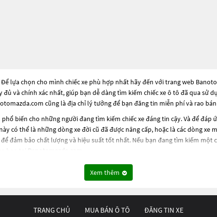
 Để lựa chọn cho mình chiếc xe phù hợp nhất hãy đến với trang web Banotom
ầy đủ và chính xác nhất, giúp bạn dễ dàng tìm kiếm chiếc xe ô tô đã qua sử 
otomazda.com cũng là địa chỉ lý tưởng để bạn đăng tin miễn phí và rao bán
phổ biến cho những người đang tìm kiếm chiếc xe đáng tin cậy. Và để đáp 
này có thể là những dòng xe đời cũ đã được nâng cấp, hoặc là các dòng xe mớ
để đảm bảo chất lượng và hiệu suất tốt nhất. Nếu bạn đang tìm kiếm một 
ủa bạn tại
Banotomazda.com
.
Xem thêm
TRANG CHỦ
MUA BÁN Ô TÔ
ĐĂNG TIN XE