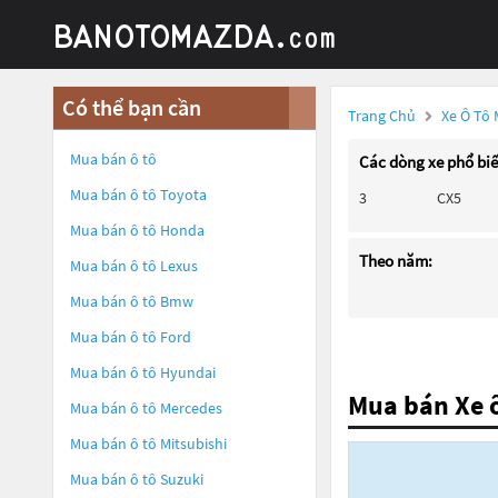
Có thể bạn cần
Trang Chủ
Xe Ô Tô
Mua bán ô tô
Các dòng xe phổ bi
Mua bán ô tô
Toyota
3
CX5
Mua bán ô tô
Honda
Theo năm:
Mua bán ô tô
Lexus
Mua bán ô tô
Bmw
Mua bán ô tô
Ford
Mua bán ô tô
Hyundai
Mua bán Xe 
Mua bán ô tô
Mercedes
Mua bán ô tô
Mitsubishi
Mua bán ô tô
Suzuki