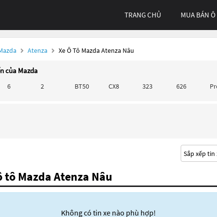
TRANG CHỦ
MUA BÁN Ô
 Mazda
Atenza
Xe Ô Tô Mazda Atenza Nâu
ến của Mazda
6
2
BT50
CX8
323
626
P
ô tô Mazda Atenza Nâu
Không có tin xe nào phù hợp!