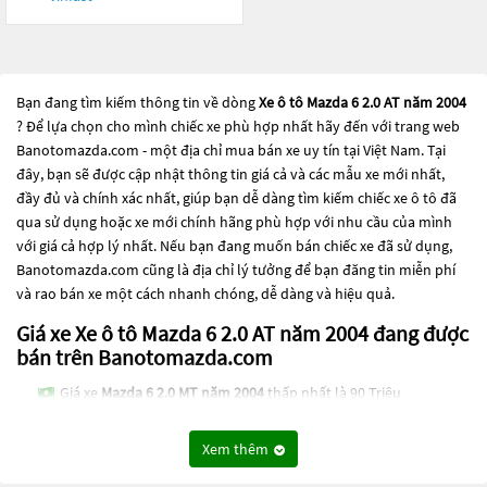
Bạn đang tìm kiếm thông tin về dòng
Xe ô tô Mazda 6 2.0 AT năm 2004
? Để lựa chọn cho mình chiếc xe phù hợp nhất hãy đến với trang web
Banotomazda.com - một địa chỉ mua bán xe uy tín tại Việt Nam. Tại
đây, bạn sẽ được cập nhật thông tin giá cả và các mẫu xe mới nhất,
đầy đủ và chính xác nhất, giúp bạn dễ dàng tìm kiếm chiếc xe ô tô đã
qua sử dụng hoặc xe mới chính hãng phù hợp với nhu cầu của mình
với giá cả hợp lý nhất. Nếu bạn đang muốn bán chiếc xe đã sử dụng,
Banotomazda.com cũng là địa chỉ lý tưởng để bạn đăng tin miễn phí
và rao bán xe một cách nhanh chóng, dễ dàng và hiệu quả.
Giá xe Xe ô tô Mazda 6 2.0 AT năm 2004 đang được
bán trên Banotomazda.com
Giá xe
Mazda 6 2.0 MT năm 2004
thấp nhất là 90 Triệu
Các dòng
Xe ô tô Mazda 6 2.0 AT năm 2004
đang trở thành một lựa
Xem thêm
chọn phổ biến cho những người đang tìm kiếm chiếc xe đáng tin cậy.
Và để đáp ứng nhu cầu đó, các dòng
Xe ô tô Mazda 6 2.0 AT năm 2004