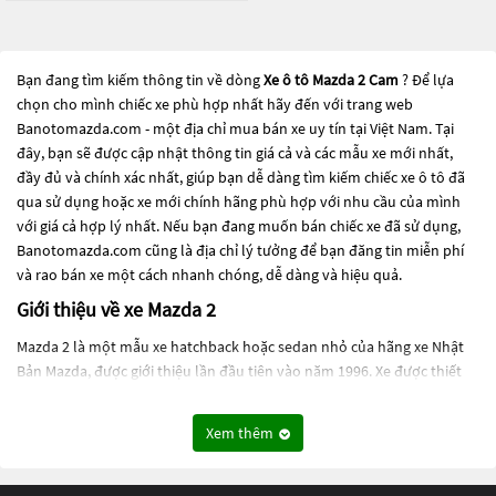
Bạn đang tìm kiếm thông tin về dòng
Xe ô tô Mazda 2 Cam
? Để lựa
chọn cho mình chiếc xe phù hợp nhất hãy đến với trang web
Banotomazda.com - một địa chỉ mua bán xe uy tín tại Việt Nam. Tại
đây, bạn sẽ được cập nhật thông tin giá cả và các mẫu xe mới nhất,
đầy đủ và chính xác nhất, giúp bạn dễ dàng tìm kiếm chiếc xe ô tô đã
qua sử dụng hoặc xe mới chính hãng phù hợp với nhu cầu của mình
với giá cả hợp lý nhất. Nếu bạn đang muốn bán chiếc xe đã sử dụng,
Banotomazda.com cũng là địa chỉ lý tưởng để bạn đăng tin miễn phí
và rao bán xe một cách nhanh chóng, dễ dàng và hiệu quả.
Giới thiệu về xe Mazda 2
Mazda 2 là một mẫu xe hatchback hoặc sedan nhỏ của hãng xe Nhật
Bản Mazda, được giới thiệu lần đầu tiên vào năm 1996. Xe được thiết
kế với phong cách đậm chất thể thao và đường nét thiết kế tinh tế.
Mazda 2 có động cơ xăng SkyActiv-G 1.5L, sản sinh công suất tối đa 108
Xem thêm
mã lực và mô-men xoắn 141 Nm. Xe cũng được trang bị hệ thống treo
cân bằng điện tử để tăng độ bám đường và cảm giác lái. Mazda 2 cũng