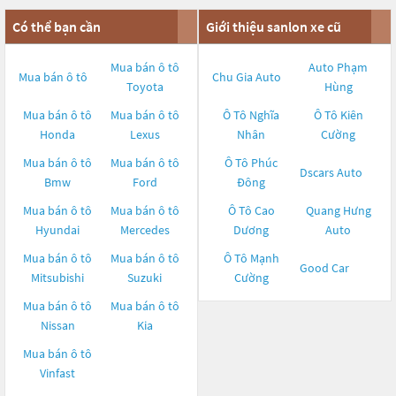
Có thể bạn cần
Giới thiệu sanlon xe cũ
Mua bán ô tô
Auto Phạm
Mua bán ô tô
Chu Gia Auto
Toyota
Hùng
Mua bán ô tô
Mua bán ô tô
Ô Tô Nghĩa
Ô Tô Kiên
Honda
Lexus
Nhân
Cường
Mua bán ô tô
Mua bán ô tô
Ô Tô Phúc
Dscars Auto
Bmw
Ford
Đông
Mua bán ô tô
Mua bán ô tô
Ô Tô Cao
Quang Hưng
Hyundai
Mercedes
Dương
Auto
Mua bán ô tô
Mua bán ô tô
Ô Tô Mạnh
Good Car
Mitsubishi
Suzuki
Cường
Mua bán ô tô
Mua bán ô tô
Nissan
Kia
Mua bán ô tô
Vinfast