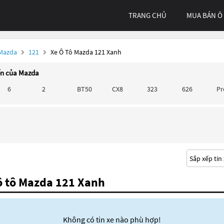
TRANG CHỦ
MUA BÁN Ô
 Mazda
121
Xe Ô Tô Mazda 121 Xanh
ến của Mazda
6
2
BT50
CX8
323
626
P
ô tô Mazda 121 Xanh
Không có tin xe nào phù hợp!