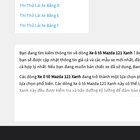
Thi Thử Lái Xe Bằng D
Thi Thử Lái Xe Bằng E
Thi Thử Lái Xe Bằng F
Bạn đang tìm kiếm thông tin về dòng
Xe ô tô Mazda 121 Xanh
? Đ
bạn sẽ được cập nhật thông tin giá cả và các mẫu xe mới nhất, đ
cả hợp lý nhất. Nếu bạn đang muốn bán chiếc xe đã sử dụng, Ban
Các dòng
Xe ô tô Mazda 121 Xanh
đang trở thành một lựa chọn ph
lựa chọn phổ biến. Các dòng
Xe ô tô Mazda 121 Xanh
này có thể l
Xanh
này đều được kiểm tra và bảo dưỡng kỹ lưỡng để đảm bảo c
một chiếc xe phù hợp với nhu cầu và ngân sách của bạn tại
Bano