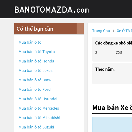
Có thể bạn cần
Trang Chủ
Xe Ô Tô
Mua bán ô tô
Các dòng xe phổ bi
Mua bán ô tô
Toyota
3
CX5
Mua bán ô tô
Honda
Theo năm:
Mua bán ô tô
Lexus
Mua bán ô tô
Bmw
Mua bán ô tô
Ford
Mua bán ô tô
Hyundai
Mua bán Xe 
Mua bán ô tô
Mercedes
Mua bán ô tô
Mitsubishi
Mua bán ô tô
Suzuki