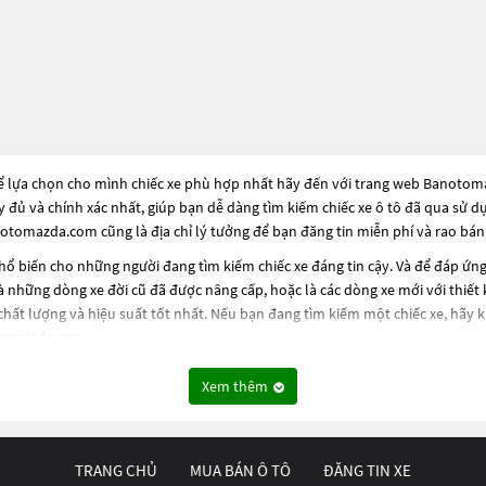
ể lựa chọn cho mình chiếc xe phù hợp nhất hãy đến với trang web Banotomazd
ầy đủ và chính xác nhất, giúp bạn dễ dàng tìm kiếm chiếc xe ô tô đã qua sử 
otomazda.com cũng là địa chỉ lý tưởng để bạn đăng tin miễn phí và rao bán
ổ biến cho những người đang tìm kiếm chiếc xe đáng tin cậy. Và để đáp ứn
à những dòng xe đời cũ đã được nâng cấp, hoặc là các dòng xe mới với thiết 
hất lượng và hiệu suất tốt nhất. Nếu bạn đang tìm kiếm một chiếc xe, hãy
tomazda.com
.
Xem thêm
TRANG CHỦ
MUA BÁN Ô TÔ
ĐĂNG TIN XE