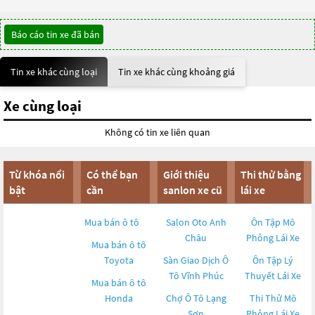
Báo cáo tin xe đã bán
Tin xe khác cùng loại
Tin xe khác cùng khoảng giá
Xe cùng loại
Không có tin xe liên quan
Từ khóa nổi
Có thể bạn
Giới thiệu
Thi thử bằng
bật
cần
sanlon xe cũ
lái xe
Mua bán ô tô
Salon Oto Anh
Ôn Tập Mô
Châu
Phỏng Lái Xe
Mua bán ô tô
Toyota
Sàn Giao Dịch Ô
Ôn Tập Lý
Tô Vĩnh Phúc
Thuyết Lái Xe
Mua bán ô tô
Honda
Chợ Ô Tô Lạng
Thi Thử Mô
Sơn
Phỏng Lái Xe