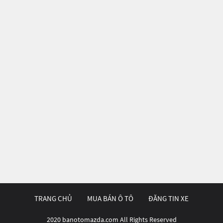
TRANG CHỦ
MUA BÁN Ô TÔ
ĐĂNG TIN XE
2020 banotomazda.com All Rights Reserved