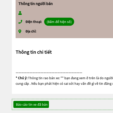
Thông tin người bán
Điện thoại:
(Bấm để hiện số)
Địa chỉ:
Thông tin chi tiết
————————————————————————
* Chú ý:
Thông tin rao bán xe: "
" bạn đang xem ở trên là do người 
cung cấp . Nếu bạn phát hiện có sai sót hay vấn đề gì về tin đăng
Báo cáo tin xe đã bán