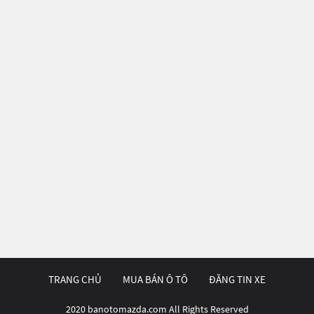
TRANG CHỦ
MUA BÁN Ô TÔ
ĐĂNG TIN XE
2020 banotomazda.com All Rights Reserved