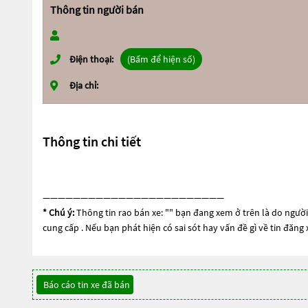
Thông tin người bán
Điện thoại:
(Bấm để hiện số)
Địa chỉ:
Thông tin chi tiết
————————————————————————
* Chú ý:
Thông tin rao bán xe: "
" bạn đang xem ở trên là do người 
cung cấp . Nếu bạn phát hiện có sai sót hay vấn đề gì về tin đăng
Báo cáo tin xe đã bán