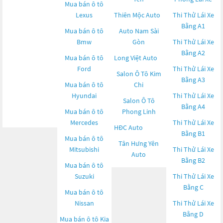
Mua bán ô tô
Lexus
Thiên Mộc Auto
Thi Thử Lái Xe
Bằng A1
Mua bán ô tô
Auto Nam Sài
Bmw
Gòn
Thi Thử Lái Xe
Bằng A2
Mua bán ô tô
Long Việt Auto
Ford
Thi Thử Lái Xe
Salon Ô Tô Kim
Bằng A3
Mua bán ô tô
Chi
Hyundai
Thi Thử Lái Xe
Salon Ô Tô
Bằng A4
Mua bán ô tô
Phong Linh
Mercedes
Thi Thử Lái Xe
HĐC Auto
Bằng B1
Mua bán ô tô
Tân Hưng Yên
Mitsubishi
Thi Thử Lái Xe
Auto
Bằng B2
Mua bán ô tô
Suzuki
Thi Thử Lái Xe
Bằng C
Mua bán ô tô
Nissan
Thi Thử Lái Xe
Bằng D
Mua bán ô tô
Kia