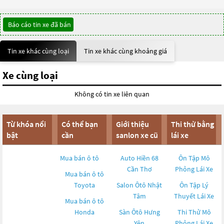
Báo cáo tin xe đã bán
Tin xe khác cùng loại
Tin xe khác cùng khoảng giá
Xe cùng loại
Không có tin xe liên quan
Từ khóa nổi
Có thể bạn
Giới thiệu
Thi thử bằng
bật
cần
sanlon xe cũ
lái xe
Mua bán ô tô
Auto Hiền 68
Ôn Tập Mô
Cần Thơ
Phỏng Lái Xe
Mua bán ô tô
Toyota
Salon Ôtô Nhật
Ôn Tập Lý
Tâm
Thuyết Lái Xe
Mua bán ô tô
Honda
Sàn Ôtô Hưng
Thi Thử Mô
Yên
Phỏng Lái Xe