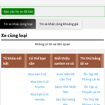
Báo cáo tin xe đã bán
Tin xe khác cùng loại
Tin xe khác cùng khoảng giá
Xe cùng loại
Không có tin xe liên quan
Từ khóa nổi
Có thể bạn
Giới thiệu
Thi thử bằng
bật
cần
sanlon xe cũ
lái xe
Mua bán ô tô
Auto Hiền 68
Ôn Tập Mô
Cần Thơ
Phỏng Lái Xe
Mua bán ô tô
Toyota
Salon Ôtô Nhật
Ôn Tập Lý
Tâm
Thuyết Lái Xe
Mua bán ô tô
Honda
Sàn Ôtô Hưng
Thi Thử Mô
Yên
Phỏng Lái Xe