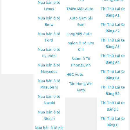
Mua bán ô tô
Lexus
Thiên Mộc Auto
Thi Thử Lái Xe
Bằng A1
Mua bán ô tô
Auto Nam Sài
Bmw
Gòn
Thi Thử Lái Xe
Bằng A2
Mua bán ô tô
Long Việt Auto
Ford
Thi Thử Lái Xe
Salon Ô Tô Kim
Bằng A3
Mua bán ô tô
Chi
Hyundai
Thi Thử Lái Xe
Salon Ô Tô
Bằng A4
Mua bán ô tô
Phong Linh
Mercedes
Thi Thử Lái Xe
HĐC Auto
Bằng B1
Mua bán ô tô
Tân Hưng Yên
Mitsubishi
Thi Thử Lái Xe
Auto
Bằng B2
Mua bán ô tô
Suzuki
Thi Thử Lái Xe
Bằng C
Mua bán ô tô
Nissan
Thi Thử Lái Xe
Bằng D
Mua bán ô tô
Kia