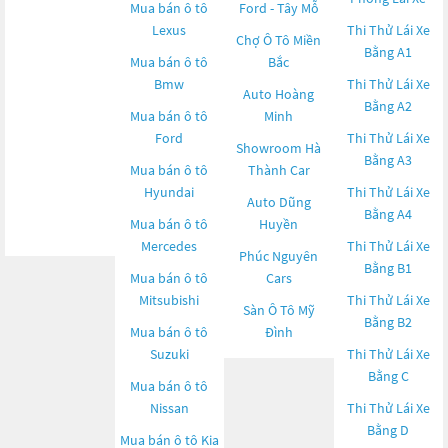
Mua bán ô tô
Ford - Tây Mỗ
Lexus
Thi Thử Lái Xe
Chợ Ô Tô Miền
Bằng A1
Mua bán ô tô
Bắc
Bmw
Thi Thử Lái Xe
Auto Hoàng
Bằng A2
Mua bán ô tô
Minh
Ford
Thi Thử Lái Xe
Showroom Hà
Bằng A3
Mua bán ô tô
Thành Car
Hyundai
Thi Thử Lái Xe
Auto Dũng
Bằng A4
Mua bán ô tô
Huyền
Mercedes
Thi Thử Lái Xe
Phúc Nguyên
Bằng B1
Mua bán ô tô
Cars
Mitsubishi
Thi Thử Lái Xe
Sàn Ô Tô Mỹ
Bằng B2
Mua bán ô tô
Đình
Suzuki
Thi Thử Lái Xe
Bằng C
Mua bán ô tô
Nissan
Thi Thử Lái Xe
Bằng D
Mua bán ô tô
Kia