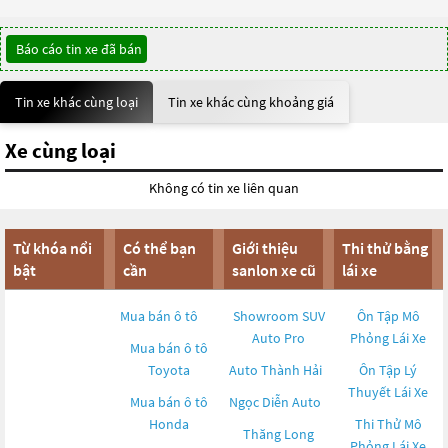
Báo cáo tin xe đã bán
Tin xe khác cùng loại
Tin xe khác cùng khoảng giá
Xe cùng loại
Không có tin xe liên quan
Từ khóa nổi
Có thể bạn
Giới thiệu
Thi thử bằng
bật
cần
sanlon xe cũ
lái xe
Mua bán ô tô
Showroom SUV
Ôn Tập Mô
Auto Pro
Phỏng Lái Xe
Mua bán ô tô
Toyota
Auto Thành Hải
Ôn Tập Lý
Thuyết Lái Xe
Mua bán ô tô
Ngọc Diễn Auto
Honda
Thi Thử Mô
Thăng Long
Phỏng Lái Xe