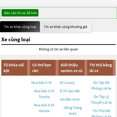
Báo cáo tin xe đã bán
Tin xe khác cùng loại
Tin xe khác cùng khoảng giá
Xe cùng loại
Không có tin xe liên quan
Từ khóa nổi
Có thể bạn
Giới thiệu
Thi thử bằng
bật
cần
sanlon xe cũ
lái xe
Mua bán ô tô
SV Luxury
Ôn Tập Mô
Phỏng Lái Xe
Mua bán ô tô
Ô Tô Sao Việt
Toyota
Ôn Tập Lý
Gia Bảo Auto
Thuyết Lái Xe
Mua bán ô tô
Hồng Tráng
Honda
Thi Thử Mô
Auto
Phỏng Lái Xe