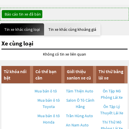
Báo cáo tin xe đã bán
Tin xe khác cùng loại
Tin xe khác cùng khoảng giá
Xe cùng loại
Không có tin xe liên quan
Từ khóa nổi
Có thể bạn
Giới thiệu
Thi thử bằng
bật
cần
sanlon xe cũ
lái xe
Mua bán ô tô
Tâm Thiện Auto
Ôn Tập Mô
Phỏng Lái Xe
Mua bán ô tô
Salon Ô Tô Cảnh
Toyota
Hằng
Ôn Tập Lý
Thuyết Lái Xe
Mua bán ô tô
Trần Hùng Auto
Honda
Thi Thử Mô
An Nam Auto
Phỏng Lái Xe