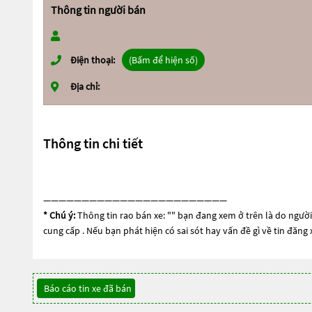
Thông tin người bán
Điện thoại:
(Bấm để hiện số)
Địa chỉ:
Thông tin chi tiết
————————————————————————
* Chú ý:
Thông tin rao bán xe: "
" bạn đang xem ở trên là do người 
cung cấp . Nếu bạn phát hiện có sai sót hay vấn đề gì về tin đăng
Báo cáo tin xe đã bán