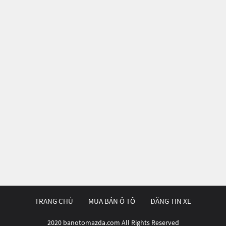
TRANG CHỦ
MUA BÁN Ô TÔ
ĐĂNG TIN XE
2020 banotomazda.com All Rights Reserved