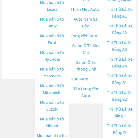
Mua bán ô tô
Lexus
Thiên Mộc Auto
Thi Thử Lái Xe
Bằng A1
Mua bán ô tô
Auto Nam Sài
Bmw
Gòn
Thi Thử Lái Xe
Bằng A2
Mua bán ô tô
Long Việt Auto
Ford
Thi Thử Lái Xe
Salon Ô Tô Kim
Bằng A3
Mua bán ô tô
Chi
Hyundai
Thi Thử Lái Xe
Salon Ô Tô
Bằng A4
Mua bán ô tô
Phong Linh
Mercedes
Thi Thử Lái Xe
HĐC Auto
Bằng B1
Mua bán ô tô
Tân Hưng Yên
Mitsubishi
Thi Thử Lái Xe
Auto
Bằng B2
Mua bán ô tô
Suzuki
Thi Thử Lái Xe
Bằng C
Mua bán ô tô
Nissan
Thi Thử Lái Xe
Bằng D
Mua bán ô tô
Kia