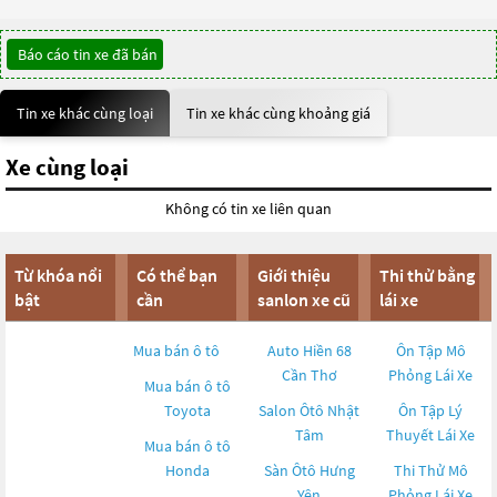
Báo cáo tin xe đã bán
Tin xe khác cùng loại
Tin xe khác cùng khoảng giá
Xe cùng loại
Không có tin xe liên quan
Từ khóa nổi
Có thể bạn
Giới thiệu
Thi thử bằng
bật
cần
sanlon xe cũ
lái xe
Mua bán ô tô
Auto Hiền 68
Ôn Tập Mô
Cần Thơ
Phỏng Lái Xe
Mua bán ô tô
Toyota
Salon Ôtô Nhật
Ôn Tập Lý
Tâm
Thuyết Lái Xe
Mua bán ô tô
Honda
Sàn Ôtô Hưng
Thi Thử Mô
Yên
Phỏng Lái Xe