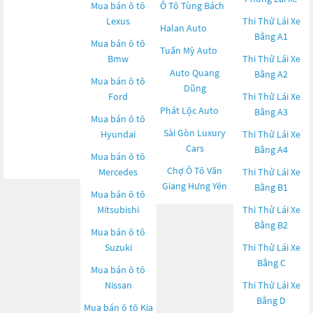
Mua bán ô tô
Ô Tô Tùng Bách
Lexus
Thi Thử Lái Xe
Halan Auto
Bằng A1
Mua bán ô tô
Tuấn Mỳ Auto
Bmw
Thi Thử Lái Xe
Auto Quang
Bằng A2
Mua bán ô tô
Dũng
Ford
Thi Thử Lái Xe
Phát Lộc Auto
Bằng A3
Mua bán ô tô
Sài Gòn Luxury
Hyundai
Thi Thử Lái Xe
Cars
Bằng A4
Mua bán ô tô
Chợ Ô Tô Văn
Mercedes
Thi Thử Lái Xe
Giang Hưng Yên
Bằng B1
Mua bán ô tô
Mitsubishi
Thi Thử Lái Xe
Bằng B2
Mua bán ô tô
Suzuki
Thi Thử Lái Xe
Bằng C
Mua bán ô tô
Nissan
Thi Thử Lái Xe
Bằng D
Mua bán ô tô
Kia