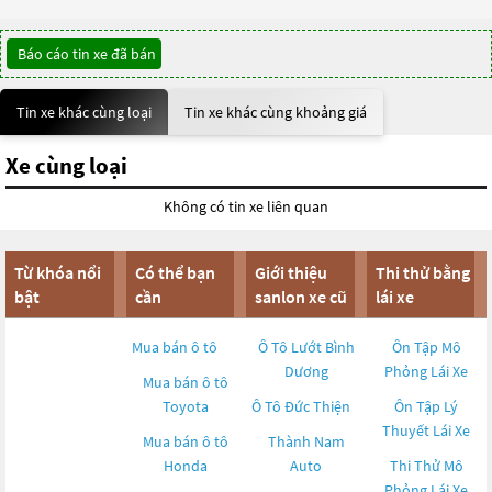
Báo cáo tin xe đã bán
Tin xe khác cùng loại
Tin xe khác cùng khoảng giá
Xe cùng loại
Không có tin xe liên quan
Từ khóa nổi
Có thể bạn
Giới thiệu
Thi thử bằng
bật
cần
sanlon xe cũ
lái xe
Mua bán ô tô
Ô Tô Lướt Bình
Ôn Tập Mô
Dương
Phỏng Lái Xe
Mua bán ô tô
Toyota
Ô Tô Đức Thiện
Ôn Tập Lý
Thuyết Lái Xe
Mua bán ô tô
Thành Nam
Honda
Auto
Thi Thử Mô
Phỏng Lái Xe