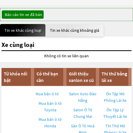
Báo cáo tin xe đã bán
Tin xe khác cùng loại
Tin xe khác cùng khoảng giá
Xe cùng loại
Không có tin xe liên quan
Từ khóa nổi
Có thể bạn
Giới thiệu
Thi thử bằng
bật
cần
sanlon xe cũ
lái xe
Mua bán ô tô
Salon Auto Đào
Ôn Tập Mô
Hằng
Phỏng Lái Xe
Mua bán ô tô
Toyota
Salon Ô Tô
Ôn Tập Lý
Chung Mai
Thuyết Lái Xe
Mua bán ô tô
Honda
Sàn Ô Tô Hoà
Thi Thử Mô
Bình
Phỏng Lái Xe