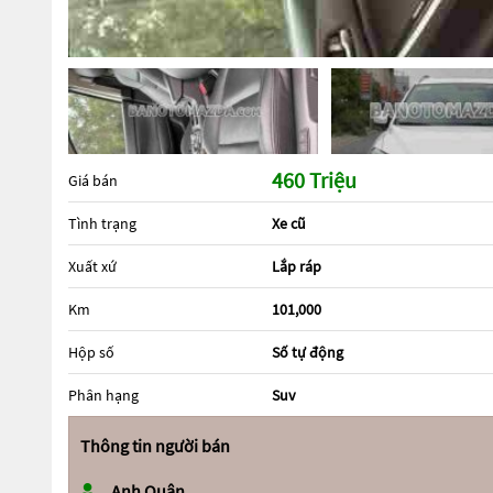
460 Triệu
Giá bán
Tình trạng
Xe cũ
Xuất xứ
Lắp ráp
Km
101,000
Hộp số
Số tự động
Phân hạng
Suv
Thông tin người bán
Anh Quân