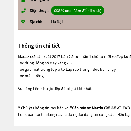
Điện thoại:
09829xxxx (Bấm để hiện số)
Địa chỉ:
Hà Nội
Thông tin chi tiết
Madaz cx5 sản xuất 2017 bản 2.5 tư nhân 1 chủ từ mới xe đẹp k
- xe dùng động cơ Máy xăng 2.5 L
- xe góp mặt trong top ô tô Lắp ráp trong nước bán chạy
- xe màu Trắng
Vui lòng liên hệ trực tiếp để có giá tốt nhất.
————————————————————————
* Chú ý:
Thông tin rao bán xe: "
Cần bán xe Mazda CX5 2.5 AT 2WD
liên quan tới tin đăng này là do người đăng tin cung cấp . Nếu bạ