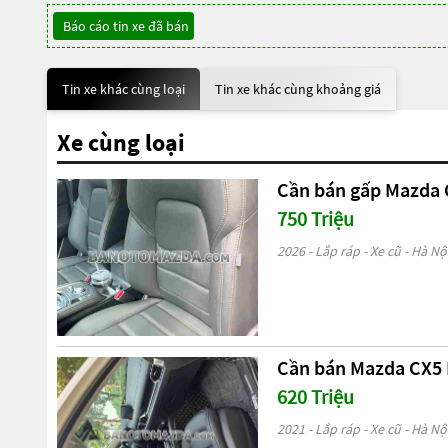
Báo cáo tin xe đã bán
Tin xe khác cùng loại
Tin xe khác cùng khoảng giá
Xe cùng loại
Cần bán gấp Mazda CX
750 Triệu
2026 - Lắp ráp - Xe cũ - Hà Nộ
Cần bán Mazda CX5 D
620 Triệu
2021 - Lắp ráp - Xe cũ - Hà Nộ