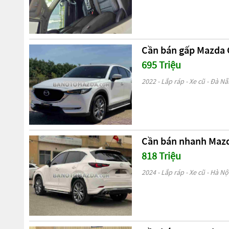
Cần bán gấp Mazda C
695 Triệu
2022 - Lắp ráp - Xe cũ - Đà N
Cần bán nhanh Mazd
818 Triệu
2024 - Lắp ráp - Xe cũ - Hà Nộ