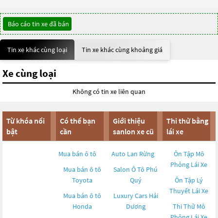
Báo cáo tin xe đã bán
Tin xe khác cùng loại
Tin xe khác cùng khoảng giá
Xe cùng loại
Không có tin xe liên quan
Từ khóa nổi
Có thể bạn
Giới thiệu
Thi thử bằng
bật
cần
sanlon xe cũ
lái xe
Mua bán ô tô
Auto Lan Rừng
Ôn Tập Mô
Phỏng Lái Xe
Mua bán ô tô
Salon Ô Tô Phú
Toyota
Quý
Ôn Tập Lý
Thuyết Lái Xe
Mua bán ô tô
Luxury Cars Hải
Honda
Dương
Thi Thử Mô
Phỏng Lái Xe