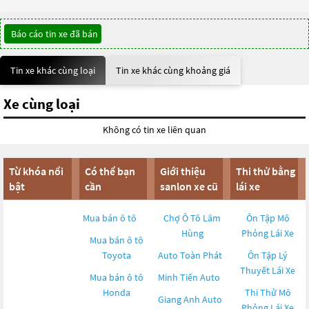
Báo cáo tin xe đã bán
Tin xe khác cùng loại
Tin xe khác cùng khoảng giá
Xe cùng loại
Không có tin xe liên quan
Từ khóa nổi
Có thể bạn
Giới thiệu
Thi thử bằng
bật
cần
sanlon xe cũ
lái xe
Mua bán ô tô
Chợ Ô Tô Lâm
Ôn Tập Mô
Hùng
Phỏng Lái Xe
Mua bán ô tô
Toyota
Auto Toàn Phát
Ôn Tập Lý
Thuyết Lái Xe
Mua bán ô tô
Minh Tiến Auto
Honda
Thi Thử Mô
Giang Anh Auto
Phỏng Lái Xe