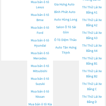
Mua bán ô tô
Gia Hưng Auto
Lexus
Thi Thử Lái Xe
Bình Phát Auto
Bằng A1
Mua bán ô tô
Auto Hùng Long
Bmw
Thi Thử Lái Xe
Bằng A2
Salon Ô Tô Sài
Mua bán ô tô
Gòn
Ford
Thi Thử Lái Xe
Bằng A3
Ô Tô Diệm Thảo
Mua bán ô tô
Hyundai
Thi Thử Lái Xe
Auto Tân Hưng
Bằng A4
Thịnh
Mua bán ô tô
Mercedes
Thi Thử Lái Xe
Bằng B1
Mua bán ô tô
Mitsubishi
Thi Thử Lái Xe
Bằng B2
Mua bán ô tô
Suzuki
Thi Thử Lái Xe
Bằng C
Mua bán ô tô
Nissan
Thi Thử Lái Xe
Bằng D
Mua bán ô tô
Kia