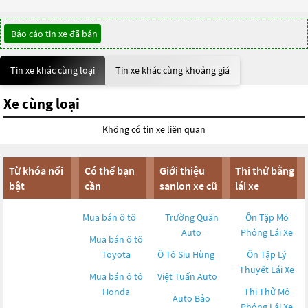
Báo cáo tin xe đã bán
Tin xe khác cùng loại
Tin xe khác cùng khoảng giá
Xe cùng loại
Không có tin xe liên quan
Từ khóa nổi
Có thể bạn
Giới thiệu
Thi thử bằng
bật
cần
sanlon xe cũ
lái xe
Mua bán ô tô
Trường Quân
Ôn Tập Mô
Auto
Phỏng Lái Xe
Mua bán ô tô
Toyota
Ô Tô Siu Hùng
Ôn Tập Lý
Thuyết Lái Xe
Mua bán ô tô
Việt Tuấn Auto
Honda
Thi Thử Mô
Auto Bảo
Phỏng Lái Xe