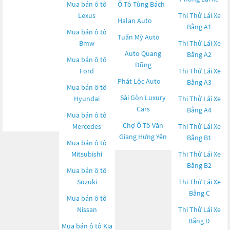
Mua bán ô tô
Ô Tô Tùng Bách
Lexus
Thi Thử Lái Xe
Halan Auto
Bằng A1
Mua bán ô tô
Tuấn Mỳ Auto
Bmw
Thi Thử Lái Xe
Auto Quang
Bằng A2
Mua bán ô tô
Dũng
Ford
Thi Thử Lái Xe
Phát Lộc Auto
Bằng A3
Mua bán ô tô
Sài Gòn Luxury
Hyundai
Thi Thử Lái Xe
Cars
Bằng A4
Mua bán ô tô
Chợ Ô Tô Văn
Mercedes
Thi Thử Lái Xe
Giang Hưng Yên
Bằng B1
Mua bán ô tô
Mitsubishi
Thi Thử Lái Xe
Bằng B2
Mua bán ô tô
Suzuki
Thi Thử Lái Xe
Bằng C
Mua bán ô tô
Nissan
Thi Thử Lái Xe
Bằng D
Mua bán ô tô
Kia