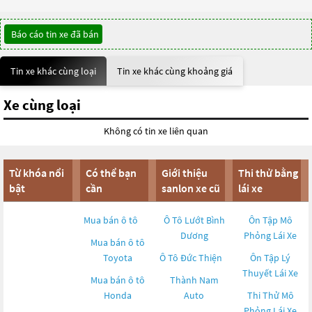
Báo cáo tin xe đã bán
Tin xe khác cùng loại
Tin xe khác cùng khoảng giá
Xe cùng loại
Không có tin xe liên quan
Từ khóa nổi
Có thể bạn
Giới thiệu
Thi thử bằng
bật
cần
sanlon xe cũ
lái xe
Mua bán ô tô
Ô Tô Lướt Bình
Ôn Tập Mô
Dương
Phỏng Lái Xe
Mua bán ô tô
Toyota
Ô Tô Đức Thiện
Ôn Tập Lý
Thuyết Lái Xe
Mua bán ô tô
Thành Nam
Honda
Auto
Thi Thử Mô
Phỏng Lái Xe