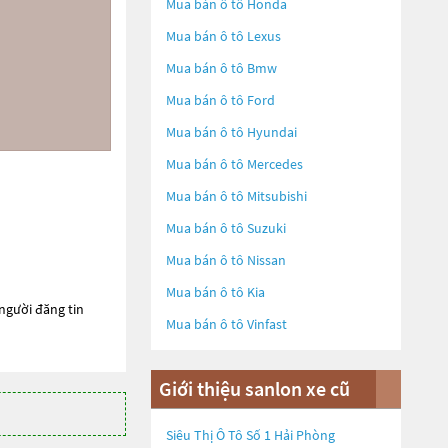
Mua bán ô tô
Honda
Mua bán ô tô
Lexus
Mua bán ô tô
Bmw
Mua bán ô tô
Ford
Mua bán ô tô
Hyundai
Mua bán ô tô
Mercedes
Mua bán ô tô
Mitsubishi
Mua bán ô tô
Suzuki
Mua bán ô tô
Nissan
Mua bán ô tô
Kia
 người đăng tin
Mua bán ô tô
Vinfast
Giới thiệu sanlon xe cũ
Siêu Thị Ô Tô Số 1 Hải Phòng