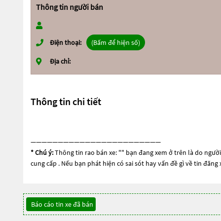
Thông tin người bán
Điện thoại:
(Bấm để hiện số)
Địa chỉ:
Thông tin chi tiết
————————————————————————
* Chú ý:
Thông tin rao bán xe: "
" bạn đang xem ở trên là do người 
cung cấp . Nếu bạn phát hiện có sai sót hay vấn đề gì về tin đăng
Báo cáo tin xe đã bán