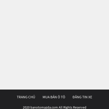
TRANG CHỦ
MUA BÁN Ô TÔ
ĐĂNG TIN XE
2020 banotomazda.com All Rights Reserved