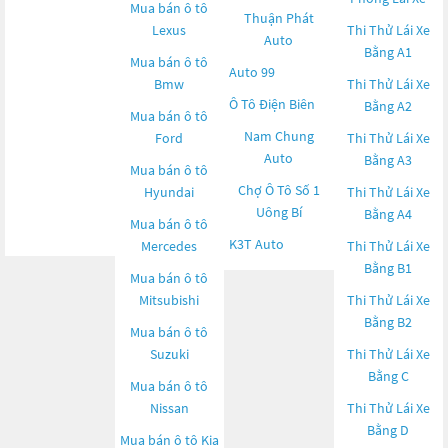
Mua bán ô tô
Thuận Phát
Lexus
Thi Thử Lái Xe
Auto
Bằng A1
Mua bán ô tô
Auto 99
Bmw
Thi Thử Lái Xe
Ô Tô Điện Biên
Bằng A2
Mua bán ô tô
Nam Chung
Ford
Thi Thử Lái Xe
Auto
Bằng A3
Mua bán ô tô
Chợ Ô Tô Số 1
Hyundai
Thi Thử Lái Xe
Uông Bí
Bằng A4
Mua bán ô tô
K3T Auto
Mercedes
Thi Thử Lái Xe
Bằng B1
Mua bán ô tô
Mitsubishi
Thi Thử Lái Xe
Bằng B2
Mua bán ô tô
Suzuki
Thi Thử Lái Xe
Bằng C
Mua bán ô tô
Nissan
Thi Thử Lái Xe
Bằng D
Mua bán ô tô
Kia