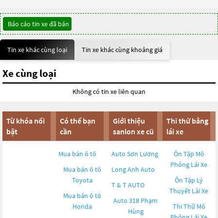
Báo cáo tin xe đã bán
Tin xe khác cùng loại
Tin xe khác cùng khoảng giá
Xe cùng loại
Không có tin xe liên quan
Từ khóa nổi
Có thể bạn
Giới thiệu
Thi thử bằng
bật
cần
sanlon xe cũ
lái xe
Mua bán ô tô
Auto Sơn Lương
Ôn Tập Mô
Phỏng Lái Xe
Mua bán ô tô
Long Anh Auto
Toyota
Ôn Tập Lý
T & T AUTO
Thuyết Lái Xe
Mua bán ô tô
Auto 318 Phạm
Honda
Thi Thử Mô
Hùng
Phỏng Lái Xe